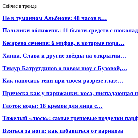
Сейчас в тренде
Не в туманном Альбионе: 48 часов в…
Пальчики оближешь: 11 бьюти-средств с шокола
Кесарево сечение: 6 мифов, в которые пора…
Ханна, Слава и другие звёзды на открытии…
Тимур Батрутдинов о новом шоу с Бузовой,…
Как наносить тени при твоем разрезе глаз:…
Прическа как у парижанки: коса, ниспадающая 
Глоток воды: 18 кремов для лица с…
Тяжелый «люск»: самые трешевые подделки па
Взяться за ноги: как избавиться от варикоза