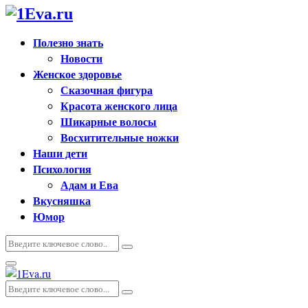
Полезно знать
Новости
Женское здоровье
Сказочная фигура
Красота женского лица
Шикарные волосы
Восхитительные ножки
Наши дети
Психология
Адам и Ева
Вкусняшка
Юмор
Искать:
Поиск
Основное
меню
Искать:
Поиск