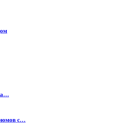
дом
на…
рфюмов с…