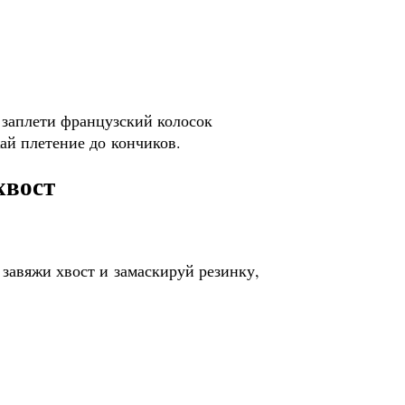
 заплети французский колосок
ай плетение до кончиков.
хвост
 завяжи хвост и замаскируй резинку,