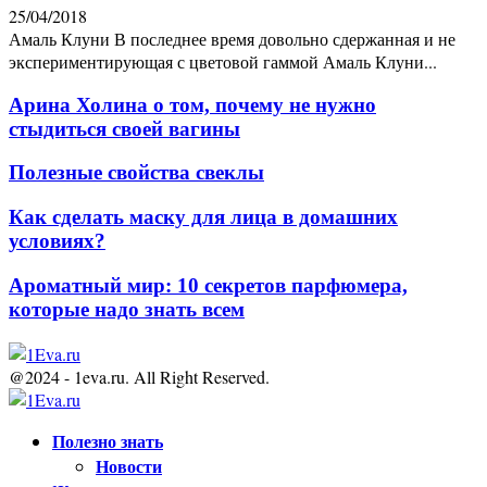
25/04/2018
Амаль Клуни В последнее время довольно сдержанная и не
экспериментирующая с цветовой гаммой Амаль Клуни...
Арина Холина о том, почему не нужно
стыдиться своей вагины
Полезные свойства свеклы
Как сделать маску для лица в домашних
условиях?
Ароматный мир: 10 секретов парфюмера,
которые надо знать всем
@2024 - 1eva.ru. All Right Reserved.
Facebook
Twitter
Youtube
Полезно знать
Новости