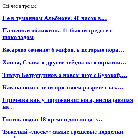
Сейчас в тренде
Не в туманном Альбионе: 48 часов в…
Пальчики оближешь: 11 бьюти-средств с
шоколадом
Кесарево сечение: 6 мифов, в которые пора…
Ханна, Слава и другие звёзды на открытии…
Тимур Батрутдинов о новом шоу с Бузовой,…
Как наносить тени при твоем разрезе глаз:…
Прическа как у парижанки: коса, ниспадающая
на…
Глоток воды: 18 кремов для лица с…
Тяжелый «люск»: самые трешевые подделки