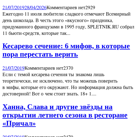
21/07/2019
28/04/2026
Комментариев нет
2929
Ежегодно 11 июля любители сладкого отмечают Всемирный
день шоколада. В честь этого «вкусного» праздника,
придуманного французами в 1995 году, SPLETNIK.RU собрал
11 бьюти-средств, которые так...
Кесарево сечение: 6 мифов, в которые
пора перестать верить
21/07/2019
Комментариев нет
2370
Если с темой кесарева сечения ты знакома лишь
теоретически, не исключено, что ты можешь поверить
в мифы, которые его окружают. Но информация должна быть
достоверной! Вот о чем стоит знать. 18+ 1....
Ханна, Слава и другие звёзды на
открытии летнего сезона в ресторане
«Причал»
20/07/2019
Комментариев нет
2470