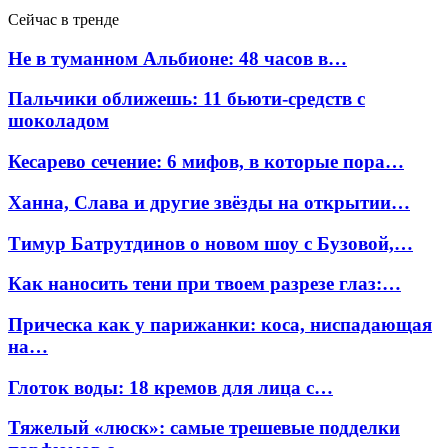
Сейчас в тренде
Не в туманном Альбионе: 48 часов в…
Пальчики оближешь: 11 бьюти-средств с
шоколадом
Кесарево сечение: 6 мифов, в которые пора…
Ханна, Слава и другие звёзды на открытии…
Тимур Батрутдинов о новом шоу с Бузовой,…
Как наносить тени при твоем разрезе глаз:…
Прическа как у парижанки: коса, ниспадающая
на…
Глоток воды: 18 кремов для лица с…
Тяжелый «люск»: самые трешевые подделки