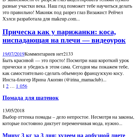
разные участки века. Наш гид поможет тебе научиться делать
это правильно! Макияж под разрез глаз Визажист Рейчел
Хэлси разработала для makeup.com...
Прическа как у парижанки: коса,
ниспадающая на плечи — видеоурок
19/07/2019
Комментариев нет
2133
Быть красивой — это просто! Посмотри наш короткий урок
прически и убедись в этом сама. Сегодня мы покажем тебе,
как самостоятельно сделать объемную французскую косу.
Инста-блогер Ирина Акопян (@irina_mamaclub)...
Пагинация
1
2
…
1 056
записей
Помада для шатенок
13/05/2018
Выбор оттенка помады – дело непростое. Несмотря на законы,
которые постоянно диктует переменчивая мода, нужно...
Минус 3 кг за 3 дня: худеем на арбузной диете