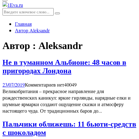
Основное
меню
Искать:
Поиск
Главная
Автор
Aleksandr
Автор :
Aleksandr
Не в туманном Альбионе: 48 часов в
пригородах Лондона
23/07/2019
Комментариев нет
40049
Великобритания – прекрасное направление для
рождественских каникул: яркие гирлянды, нарядные елки и
шумные ярмарки создают ощущение сказки и атмосферу
настоящего чуда. От традиционных баров до...
Пальчики оближешь: 11 бьюти-средств
с шоколадом