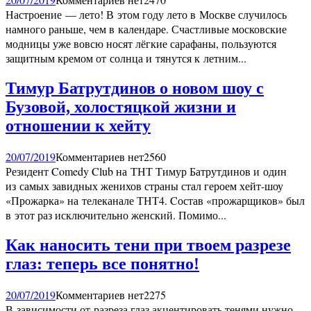
Настроение — лето! В этом году лето в Москве случилось
намного раньше, чем в календаре. Счастливые московские
модницы уже вовсю носят лёгкие сарафаны, пользуются
защитным кремом от солнца и тянутся к летним...
Тимур Батрутдинов о новом шоу с
Бузовой, холостяцкой жизни и
отношении к хейту
20/07/2019
Комментариев нет
2560
Резидент Comedy Club на ТНТ Тимур Батрутдинов и один
из самых завидных женихов страны стал героем хейт-шоу
«Прожарка» на телеканале ТНТ4. Cостав «прожарщиков» был
в этот раз исключительно женский. Помимо...
Как наносить тени при твоем разрезе
глаз: теперь все понятно!
20/07/2019
Комментариев нет
2275
В зависимости от разреза глаз акцентировать тенями нужно