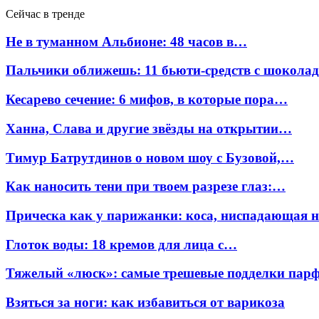
Сейчас в тренде
Не в туманном Альбионе: 48 часов в…
Пальчики оближешь: 11 бьюти-средств с шокола
Кесарево сечение: 6 мифов, в которые пора…
Ханна, Слава и другие звёзды на открытии…
Тимур Батрутдинов о новом шоу с Бузовой,…
Как наносить тени при твоем разрезе глаз:…
Прическа как у парижанки: коса, ниспадающая 
Глоток воды: 18 кремов для лица с…
Тяжелый «люск»: самые трешевые подделки па
Взяться за ноги: как избавиться от варикоза