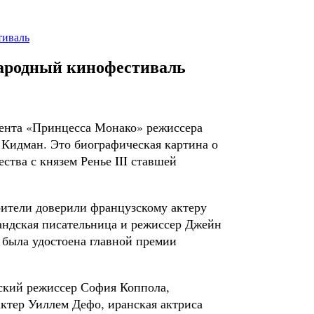
тиваль
народный кинофестиваль
лента «Принцесса Монако» режиссера
 Кидман. Это биографическая картина о
ства с князем Ренье III ставшей
оители доверили французскому актеру
андская писательница и режиссер Джейн
 была удостоена главной премии
нский режиссер София Коппола,
ктер Уиллем Дефо, иранская актриса