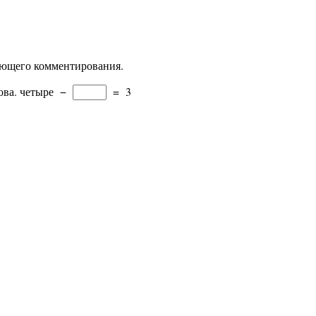
дующего комментирования.
ова.
четыре
−
=
3