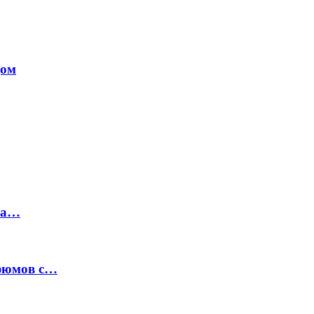
дом
на…
рфюмов с…