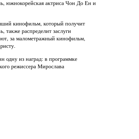
ль, южнокорейская актриса Чон До Ен и
чший кинофильм, который получит
ь, также распределит заслуги
бют, за малометражный кинофильм,
аристу.
н одну из наград: в программке
кого режиссера Мирослава