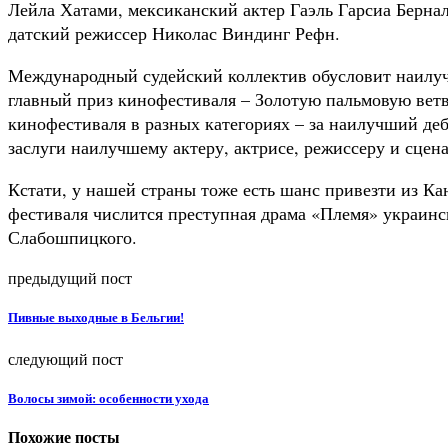
Лейла Хатами, мексиканский актер Гаэль Гарсиа Берна
датский режиссер Николас Виндинг Рефн.
Международный судейский коллектив обусловит наилу
главный приз кинофестиваля – Золотую пальмовую ветв
кинофестиваля в разных категориях – за наилучший де
заслуги наилучшему актеру, актрисе, режиссеру и сцен
Кстати, у нашей страны тоже есть шанс привезти из Кан
фестиваля числится преступная драма «Племя» украинс
Слабошпицкого.
предыдущий пост
Пивные выходные в Бельгии!
следующий пост
Волосы зимой: особенности ухода
Похожие посты