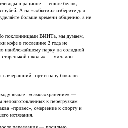
глеводы в рационе — ешьте белок,
отрубей. А на «событии» изберите для
и уделяйте больше времени общению, а не
ибо поклонницами ВИИТа, мы думаем,
ки кофе в последние 2 года не
 по наиблежайшему парку на солидной
ка старенькой школы» — миллион
ить вчерашний торт и пару бокалов
сходу выдает «самосохранение» —
мы неподготовленных к перегрузкам
аква «привес», омерзение к спорту и
шего истязания.
 после переедания — посильно.