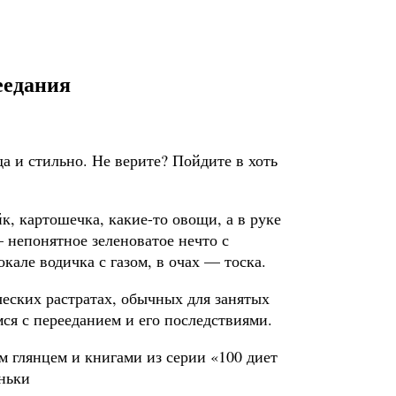
еедания
да и стильно. Не верите? Пойдите в хоть
, картошечка, какие-то овощи, а в руке
 непонятное зеленоватое нечто с
кале водичка с газом, в очах — тоска.
ческих растратах, обычных для занятых
ся с перееданием и его последствиями.
глянцем и книгами из серии «100 диет
еньки