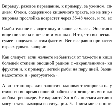
Вправду, разовое переедание, к примеру, за ужином, сп
днем. Отеки, содержимое кишечного тракта, но не жир 
жировая прослойка возрастет через 36-48 часов, и то, е
Слабительное выводит воду и каловые массы. Энергия к
виде гликогена в печени и мышцах. И то, что вы несколь
сумеет поделать с этим фактом. Вес все равно прирастет
израсходовать калории.
Как следует: если желаете избавиться от тяжести в киш
большей степени овощной рацион с «вкраплениями» ки
фруктов и, к примеру, легкой рыбы на пару дней. Заод
недостаток и «разгрузитесь».
А вот от «поправки» защитит плановая тренировка на у
гликоген во время силовой работы с отягощениями и «д
любом тренажере. Не вариант? Хотя бы полчаса актив
могут стать выходом из ситуации. 3. Прием мочегонног