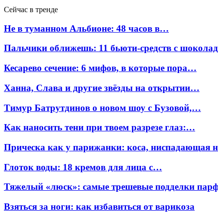
Сейчас в тренде
Не в туманном Альбионе: 48 часов в…
Пальчики оближешь: 11 бьюти-средств с шокола
Кесарево сечение: 6 мифов, в которые пора…
Ханна, Слава и другие звёзды на открытии…
Тимур Батрутдинов о новом шоу с Бузовой,…
Как наносить тени при твоем разрезе глаз:…
Прическа как у парижанки: коса, ниспадающая 
Глоток воды: 18 кремов для лица с…
Тяжелый «люск»: самые трешевые подделки па
Взяться за ноги: как избавиться от варикоза