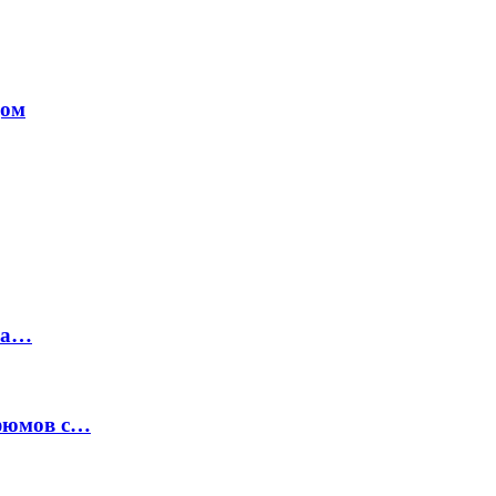
дом
на…
рфюмов с…