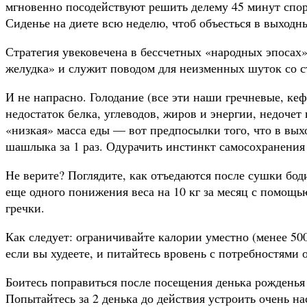
мгновенно посодействуют решить делему 45 минут спор
Сиденье на диете всю неделю, чтоб объесться в выходн
Стратегия увековечена в бессчетных «народных эпосах»
желудка» и служит поводом для неизменных шуток со 
И не напрасно. Голодание (все эти наши гречневые, ке
недостаток белка, углеводов, жиров и энергии, недоче
«низкая» масса еды — вот предпосылки того, что в вы
шашлыка за 1 раз. Одурачить инстинкт самосохранения
Не верите? Поглядите, как отъедаются после сушки бод
еще одного понижения веса на 10 кг за месяц с помощью
гречки.
Как следует: ограничивайте калории уместно (менее 500
если вы худеете, и питайтесь вровень с потребностями о
Боитесь поправиться после посещения денька рожденья
Попытайтесь за 2 денька до действия устроить очень н