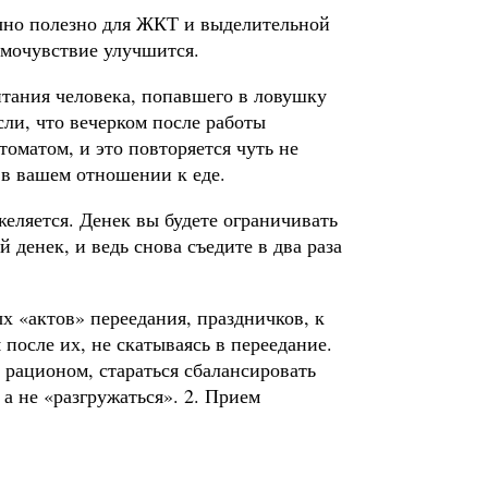
очно полезно для ЖКТ и выделительной
амочувствие улучшится.
итания человека, попавшего в ловушку
сли, что вечерком после работы
томатом, и это повторяется чуть не
 в вашем отношении к еде.
желяется. Денек вы будете ограничивать
 денек, и ведь снова съедите в два раза
ых «актов» переедания, праздничков, к
после их, не скатываясь в переедание.
 рационом, стараться сбалансировать
а не «разгружаться». 2. Прием