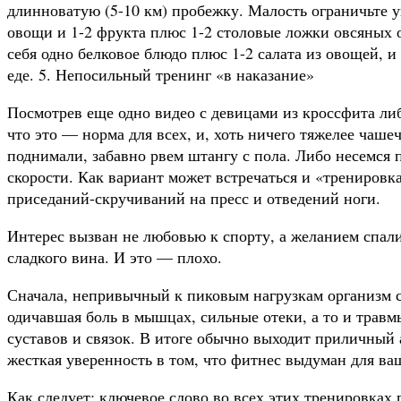
длинноватую (5-10 км) пробежку. Малость ограничьте у
овощи и 1-2 фрукта плюс 1-2 столовые ложки овсяных 
себя одно белковое блюдо плюс 1-2 салата из овощей, 
еде. 5. Непосильный тренинг «в наказание»
Посмотрев еще одно видео с девицами из кроссфита л
что это — норма для всех, и, хоть ничего тяжелее чашеч
поднимали, забавно рвем штангу с пола. Либо несемся
скорости. Как вариант может встречаться и «трениров
приседаний-скручиваний на пресс и отведений ноги.
Интерес вызван не любовью к спорту, а желанием спал
сладкого вина. И это — плохо.
Сначала, непривычный к пиковым нагрузкам организм 
одичавшая боль в мышцах, сильные отеки, а то и трав
суставов и связок. В итоге обычно выходит приличный 
жесткая уверенность в том, что фитнес выдуман для ва
Как следует: ключевое слово во всех этих тренировках