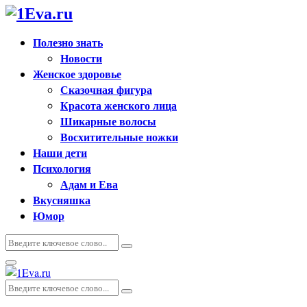
Полезно знать
Новости
Женское здоровье
Сказочная фигура
Красота женского лица
Шикарные волосы
Восхитительные ножки
Наши дети
Психология
Адам и Ева
Вкусняшка
Юмор
Искать:
Поиск
Основное
меню
Искать:
Поиск