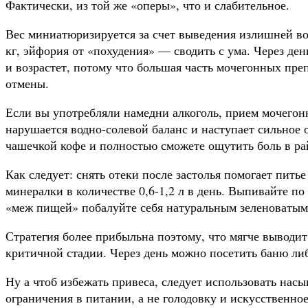
Фактически, из той же «оперы», что и слабительное.
Вес миниатюризируется за счет выведения излишней во
кг, эйфория от «похудения» — сводить с ума. Через ден
и возрастет, потому что большая часть мочегонных пр
отмены.
Если вы употребляли намедни алкоголь, прием мочего
нарушается водно-солевой баланс и наступает сильное
чашечкой кофе и полностью сможете ощутить боль в ра
Как следует: снять отеки после застолья помогает пить
минералки в количестве 0,6-1,2 л в день. Выпивайте по 
«меж пищей» побалуйте себя натуральным зеленоватым
Стратегия более прибыльна поэтому, что мягче выводит
критичной стадии. Через день можно посетить баню либ
Ну а чтоб избежать привеса, следует использовать на
ограничения в питании, а не голодовку и искусственно