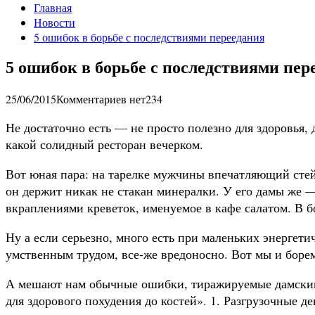
Главная
Новости
5 ошибок в борьбе с последствиями переедания
5 ошибок в борьбе с последствиями пер
25/06/2015
Комментариев нет
234
Не достаточно есть — не просто полезно для здоровья, 
какой солидный ресторан вечерком.
Вот юная пара: на тарелке мужчины впечатляющий стейк
он держит никак не стакан минералки. У его дамы же —
вкраплениями креветок, именуемое в кафе салатом. В бо
Ну а если серьезно, много есть при маленьких энергети
умственным трудом, все-же вредоносно. Вот мы и борем
А мешают нам обычные ошибки, тиражируемые дамским 
для здорового похудения до костей». 1. Разгрузочные д