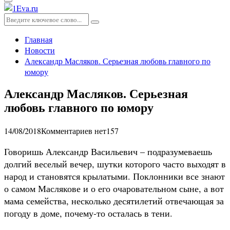
Основное
меню
Искать:
Поиск
Главная
Новости
Александр Масляков. Серьезная любовь главного по
юмору
Александр Масляков. Серьезная
любовь главного по юмору
14/08/2018
Комментариев нет
157
Говоришь Александр Васильевич – подразумеваешь
долгий веселый вечер, шутки которого часто выходят в
народ и становятся крылатыми. Поклонники все знают
о самом Маслякове и о его очаровательном сыне, а вот
мама семейства, несколько десятилетий отвечающая за
погоду в доме, почему-то осталась в тени.