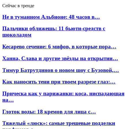
Сейчас в тренде
Не в туманном Альбионе: 48 часов в…
Пальчики оближешь: 11 бьюти-средств с
шоколадом
Кесарево сечение: 6 мифов, в которые пора…
Ханна, Слава и другие звёзды на открытии…
Тимур Батрутдинов о новом шоу с Бузовой,…
Как наносить тени при твоем разрезе глаз:…
Прическа как у парижанки: коса, ниспадающая
на…
Глоток воды: 18 кремов для лица с…
Тяжелый «люск»: самые трешевые подделки