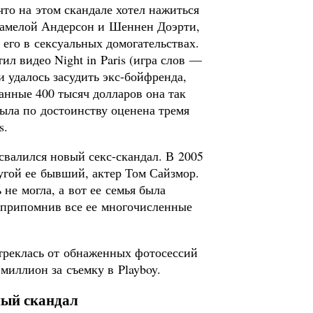
что на этом скандале хотел нажиться
Памелой Андерсон и Шеннен Доэрти,
 его в сексуальных домогательствах.
л видео Night in Paris (игра слов —
 удалось засудить экс-бойфренда,
щанные 400 тысяч долларов она так
была по достоинству оценена тремя
s.
 свалился новый секс-скандал. В 2005
угой ее бывший, актер Том Сайзмор.
не могла, а вот ее семья была
 припомнив все ее многочисленные
отреклась от обнаженных фотосессий
миллион за съемку в Playboy.
ный скандал