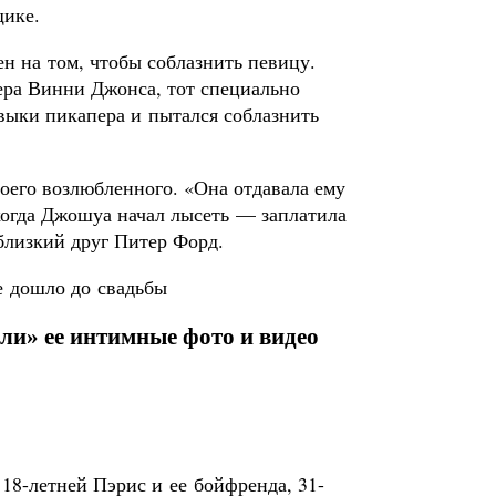
щике.
ен на том, чтобы соблазнить певицу.
ера Винни Джонса, тот специально
авыки пикапера и пытался соблазнить
воего возлюбленного. «Она отдавала ему
когда Джошуа начал лысеть — заплатила
 близкий друг Питер Форд.
не дошло до свадьбы
и» ее интимные фото и видео
 18-летней Пэрис и ее бойфренда, 31-