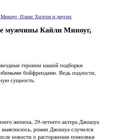
Миноуг, Пэрис Хилтон и других
е мужчины Кайли Миноуг,
 звездные героини нашей подборки
о любимыми бойфрендами. Ведь подлости,
ную сущность.
воего жениха, 29-летнего актера Джошуа
ак выяснилось, роман Джошуа случился
после новости о расторжении помолвки