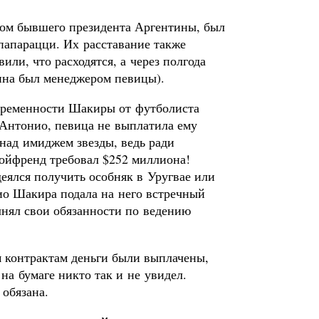
ом бывшего президента Аргентины, был
папарацци. Их расставание также
или, что расходятся, а через полгода
ина был менеджером певицы).
беременности Шакиры от футболиста
 Антонио, певица не выплатила ему
над имиджем звезды, ведь ради
ойфренд требовал $252 миллиона!
деялся получить особняк в Уругвае или
ио Шакира подала на него встречный
лнял свои обязанности по ведению
м контрактам деньги были выплачены,
на бумаге никто так и не увидел.
 обязана.