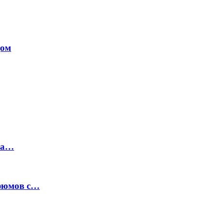
дом
на…
рфюмов с…