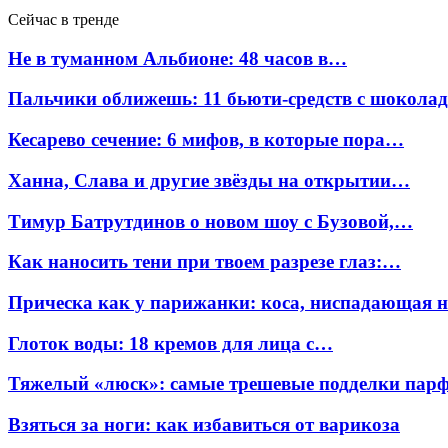
Сейчас в тренде
Не в туманном Альбионе: 48 часов в…
Пальчики оближешь: 11 бьюти-средств с шокола
Кесарево сечение: 6 мифов, в которые пора…
Ханна, Слава и другие звёзды на открытии…
Тимур Батрутдинов о новом шоу с Бузовой,…
Как наносить тени при твоем разрезе глаз:…
Прическа как у парижанки: коса, ниспадающая 
Глоток воды: 18 кремов для лица с…
Тяжелый «люск»: самые трешевые подделки па
Взяться за ноги: как избавиться от варикоза