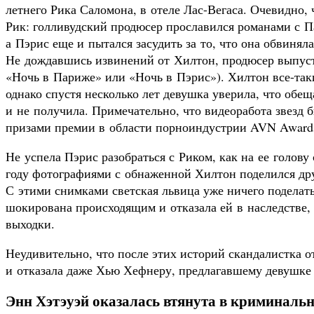
летнего Рика Саломона, в отеле Лас-Вегаса. Очевидно, 
Рик: голливудский продюсер прославился романами с 
а Пэрис еще и пытался засудить за то, что она обвиняла
Не дождавшись извинений от Хилтон, продюсер выпусти
«Ночь в Париже» или «Ночь в Пэрис»). Хилтон все-таки
однако спустя несколько лет девушка уверила, что обе
и не получила. Примечательно, что видеоработа звезд 
призами премии в области порноиндустрии AVN Award
Не успела Пэрис разобраться с Риком, как на ее голову
году фотографиями с обнаженной Хилтон поделился др
С этими снимками светская львица уже ничего поделать 
шокирована происходящим и отказала ей в наследстве,
выходки.
Неудивительно, что после этих историй скандалистка 
и отказала даже Хью Хефнеру, предлагавшему девушке 
Энн Хэтэуэй оказалась втянута в криминаль