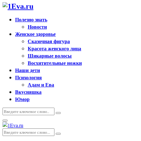
Полезно знать
Новости
Женское здоровье
Сказочная фигура
Красота женского лица
Шикарные волосы
Восхитительные ножки
Наши дети
Психология
Адам и Ева
Вкусняшка
Юмор
Искать:
Поиск
Основное
меню
Искать:
Поиск