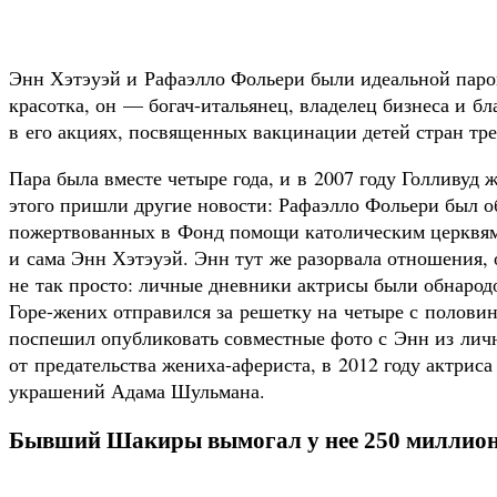
Энн Хэтэуэй и Рафаэлло Фольери были идеальной паро
красотка, он — богач-итальянец, владелец бизнеса и б
в его акциях, посвященных вакцинации детей стран тре
Пара была вместе четыре года, и в 2007 году Голливуд 
этого пришли другие новости: Рафаэлло Фольери был 
пожертвованных в Фонд помощи католическим церквям,
и сама Энн Хэтэуэй. Энн тут же разорвала отношения, 
не так просто: личные дневники актрисы были обнаро
Горе-жених отправился за решетку на четыре с половино
поспешил опубликовать совместные фото с Энн из лич
от предательства жениха-афериста, в 2012 году актрис
украшений Адама Шульмана.
Бывший Шакиры вымогал у нее 250 миллио