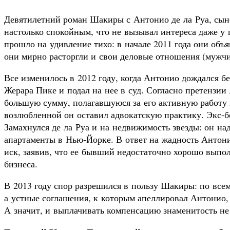
Девятилетний роман Шакиры с Антонио де ла Руа, сын
настолько спокойным, что не вызывал интереса даже у 
прошло на удивление тихо: в начале 2011 года они объяв
они мирно расторгли и свои деловые отношения (мужч
Все изменилось в 2012 году, когда Антонио дождался 
Жерара Пике и подал на нее в суд. Согласно претензии
большую сумму, полагавшуюся за его активную работу 
возлюбленной он оставил адвокатскую практику. Экс-б
Замахнулся де ла Руа и на недвижимость звезды: он на
апартаменты в Нью-Йорке. В ответ на жадность Антон
иск, заявив, что ее бывший недостаточно хорошо выпо
бизнеса.
В 2013 году спор разрешился в пользу Шакиры: по все
а устные соглашения, к которым апеллировал Антонио, 
А значит, и выплачивать компенсацию знаменитость не