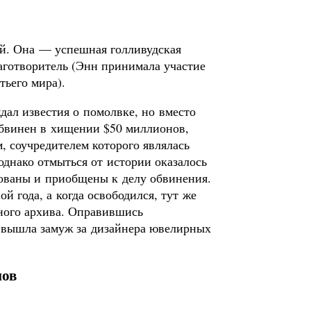
й. Она — успешная голливудская
лаготворитель (Энн принимала участие
тьего мира).
ждал известия о помолвке, но вместо
обвинен в хищении $50 миллионов,
 соучредителем которого являлась
однако отмыться от истории оказалось
дованы и приобщены к делу обвинения.
й года, а когда освободился, тут же
ного архива. Оправившись
а вышла замуж за дизайнера ювелирных
нов