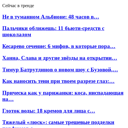
Сейчас в тренде
Не в туманном Альбионе: 48 часов в…
Пальчики оближешь: 11 бьюти-средств с
шоколадом
Кесарево сечение: 6 мифов, в которые пора…
Ханна, Слава и другие звёзды на открытии…
Тимур Батрутдинов о новом шоу с Бузовой,…
Как наносить тени при твоем разрезе глаз:…
Прическа как у парижанки: коса, ниспадающая
на…
Глоток воды: 18 кремов для лица с…
Тяжелый «люск»: самые трешевые подделки