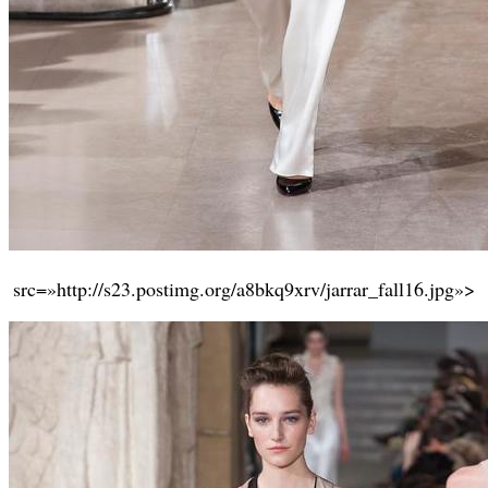
src=»http://s23.postimg.org/a8bkq9xrv/jarrar_fall16.jpg»>