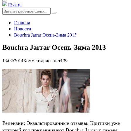
Основное
меню
Искать:
Поиск
Главная
Новости
Bouchra Jarrar Осень-Зима 2013
Bouchra Jarrar Осень-Зима 2013
13/02/2014
Комментариев нет
139
Рецензии: Экзальтированные отзывы. Критики уже
который год приравнивают Bouchra Jarrar к самым