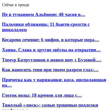
Сейчас в тренде
Не в туманном Альбионе: 48 часов в…
Пальчики оближешь: 11 бьюти-средств с
шоколадом
Кесарево сечение: 6 мифов, в которые пора…
Ханна, Слава и другие звёзды на открытии…
Тимур Батрутдинов о новом шоу с Бузовой,…
Как наносить тени при твоем разрезе глаз:…
Прическа как у парижанки: коса, ниспадающая
на…
Глоток воды: 18 кремов для лица с…
Тяжелый «люск»: самые трешевые подделки