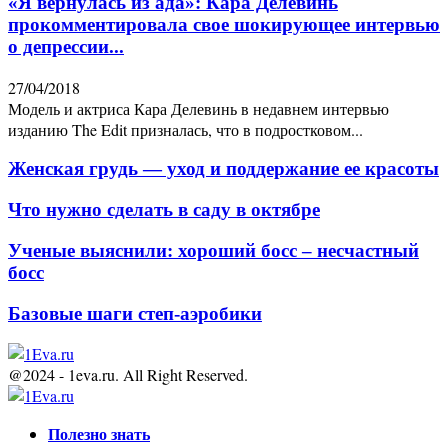
«Я вернулась из ада»: Кара Делевинь
прокомментировала свое шокирующее интервью
о депрессии...
27/04/2018
Модель и актриса Кара Делевинь в недавнем интервью
изданию The Edit призналась, что в подростковом...
Женская грудь — уход и поддержание ее красоты
Что нужно сделать в саду в октябре
Ученые выяснили: хороший босс – несчастный
босс
Базовые шаги степ-аэробики
@2024 - 1eva.ru. All Right Reserved.
Facebook
Twitter
Youtube
Полезно знать