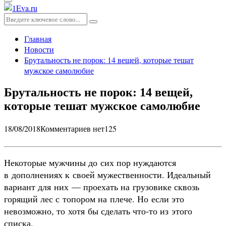
Основное
меню
Искать:
Поиск
Главная
Новости
Брутальность не порок: 14 вещей, которые тешат
мужское самолюбие
Брутальность не порок: 14 вещей,
которые тешат мужское самолюбие
18/08/2018
Комментариев нет
125
Некоторые мужчины до сих пор нуждаются
в дополнениях к своей мужественности. Идеальный
вариант для них — проехать на грузовике сквозь
горящий лес с топором на плече. Но если это
невозможно, то хотя бы сделать что-то из этого
списка.