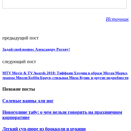
Источник
предыдущий пост
Задай свой вопрос Александру Рогову!
следующий пост
MTV Movie & TV Awards 2018: Тиффани Хэддиш в образе Меган Маркл,
травма Милли Бобби Браун, стильная Мила Кунис и другие подробности
Похожие посты
Солевые ванны для ног
Новогодние табу: о чем нельзя говорить на праздничном
корпоративе
Легкий суп-пюре из брокколи и цукини