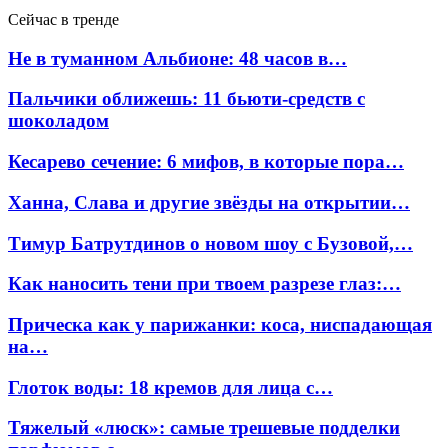
Сейчас в тренде
Не в туманном Альбионе: 48 часов в…
Пальчики оближешь: 11 бьюти-средств с
шоколадом
Кесарево сечение: 6 мифов, в которые пора…
Ханна, Слава и другие звёзды на открытии…
Тимур Батрутдинов о новом шоу с Бузовой,…
Как наносить тени при твоем разрезе глаз:…
Прическа как у парижанки: коса, ниспадающая
на…
Глоток воды: 18 кремов для лица с…
Тяжелый «люск»: самые трешевые подделки