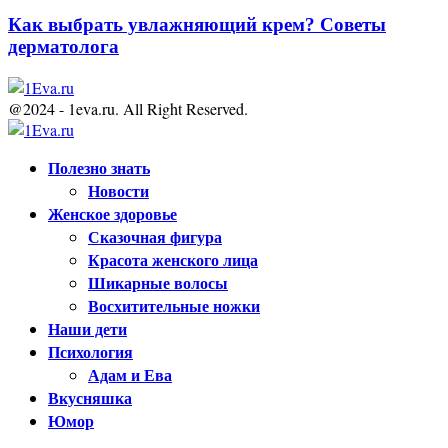
Как выбрать увлажняющий крем? Советы
дерматолога
@2024 - 1eva.ru. All Right Reserved.
Facebook
Twitter
Youtube
Полезно знать
Новости
Женское здоровье
Сказочная фигура
Красота женского лица
Шикарные волосы
Восхитительные ножки
Наши дети
Психология
Адам и Ева
Вкусняшка
Юмор