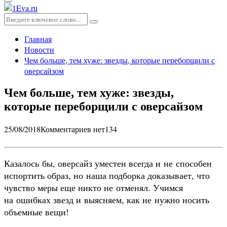
Основное
меню
Искать:
Поиск
Главная
Новости
Чем больше, тем хуже: звезды, которые переборщили с
оверсайзом
Чем больше, тем хуже: звезды,
которые переборщили с оверсайзом
25/08/2018
Комментариев нет
134
Казалось бы, оверсайз уместен всегда и не способен
испортить образ, но наша подборка доказывает, что
чувство меры еще никто не отменял. Учимся
на ошибках звезд и выясняем, как не нужно носить
объемные вещи!