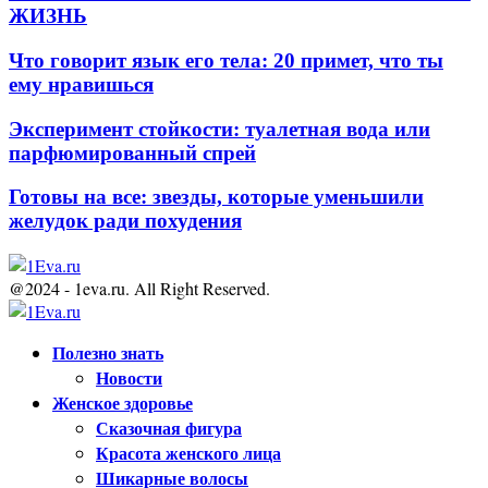
ЖИЗНЬ
Что говорит язык его тела: 20 примет, что ты
ему нравишься
Эксперимент стойкости: туалетная вода или
парфюмированный спрей
Готовы на все: звезды, которые уменьшили
желудок ради похудения
@2024 - 1eva.ru. All Right Reserved.
Facebook
Twitter
Youtube
Полезно знать
Новости
Женское здоровье
Сказочная фигура
Красота женского лица
Шикарные волосы