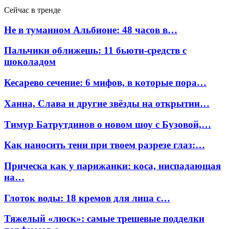
Сейчас в тренде
Не в туманном Альбионе: 48 часов в…
Пальчики оближешь: 11 бьюти-средств с
шоколадом
Кесарево сечение: 6 мифов, в которые пора…
Ханна, Слава и другие звёзды на открытии…
Тимур Батрутдинов о новом шоу с Бузовой,…
Как наносить тени при твоем разрезе глаз:…
Прическа как у парижанки: коса, ниспадающая
на…
Глоток воды: 18 кремов для лица с…
Тяжелый «люск»: самые трешевые подделки