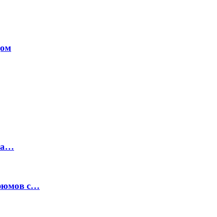
дом
на…
рфюмов с…