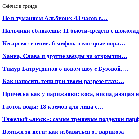
Сейчас в тренде
Не в туманном Альбионе: 48 часов в…
Пальчики оближешь: 11 бьюти-средств с шокола
Кесарево сечение: 6 мифов, в которые пора…
Ханна, Слава и другие звёзды на открытии…
Тимур Батрутдинов о новом шоу с Бузовой,…
Как наносить тени при твоем разрезе глаз:…
Прическа как у парижанки: коса, ниспадающая 
Глоток воды: 18 кремов для лица с…
Тяжелый «люск»: самые трешевые подделки па
Взяться за ноги: как избавиться от варикоза