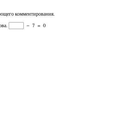
дующего комментирования.
ова.
−
7
=
0