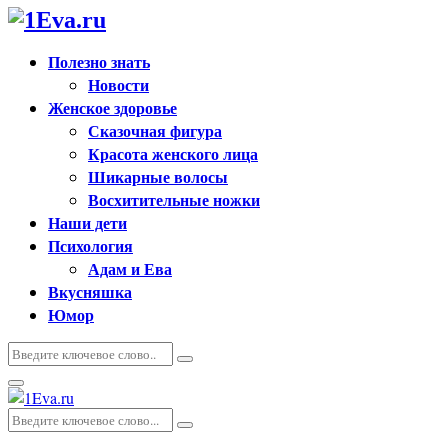
Полезно знать
Новости
Женское здоровье
Сказочная фигура
Красота женского лица
Шикарные волосы
Восхитительные ножки
Наши дети
Психология
Адам и Ева
Вкусняшка
Юмор
Искать:
Поиск
Основное
меню
Искать:
Поиск