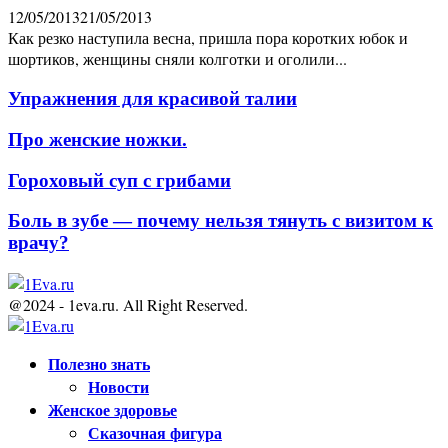
12/05/2013
21/05/2013
Как резко наступила весна, пришла пора коротких юбок и
шортиков, женщины сняли колготки и оголили...
Упражнения для красивой талии
Про женские ножки.
Гороховый суп с грибами
Боль в зубе — почему нельзя тянуть с визитом к
врачу?
@2024 - 1eva.ru. All Right Reserved.
Facebook
Twitter
Youtube
Полезно знать
Новости
Женское здоровье
Сказочная фигура