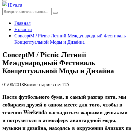
Основное
меню
Искать:
Поиск
Главная
Новости
ConceptM / Picnic Летний Международный Фестиваль
Концептуальной Моды и Дизайна
ConceptM / Picnic Летний
Международный Фестиваль
Концептуальной Моды и Дизайна
01/08/2018
Комментариев нет
125
После футбольного бума, в самый разгар лета, мы
собираем друзей в одном месте для того, чтобы в
течении Weekenda насладиться жаркими деньками
и погрузиться в атмосферу авангардной моды,
музыки и дизайна, находясь в окружении близких по