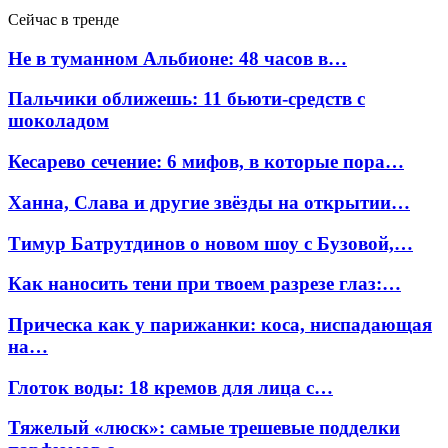
Сейчас в тренде
Не в туманном Альбионе: 48 часов в…
Пальчики оближешь: 11 бьюти-средств с
шоколадом
Кесарево сечение: 6 мифов, в которые пора…
Ханна, Слава и другие звёзды на открытии…
Тимур Батрутдинов о новом шоу с Бузовой,…
Как наносить тени при твоем разрезе глаз:…
Прическа как у парижанки: коса, ниспадающая
на…
Глоток воды: 18 кремов для лица с…
Тяжелый «люск»: самые трешевые подделки