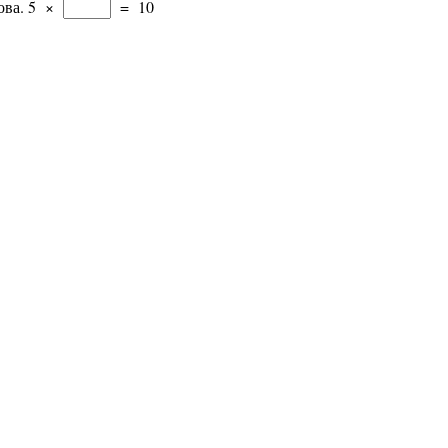
ова.
5
×
=
10