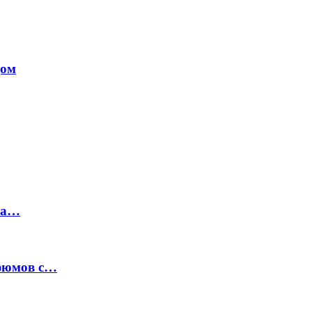
дом
на…
рфюмов с…