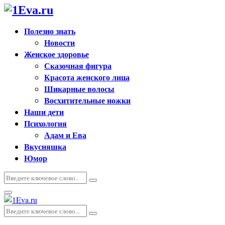
Полезно знать
Новости
Женское здоровье
Сказочная фигура
Красота женского лица
Шикарные волосы
Восхитительные ножки
Наши дети
Психология
Адам и Ева
Вкусняшка
Юмор
Искать:
Поиск
Основное
меню
Искать:
Поиск