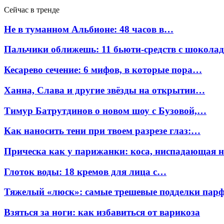
Сейчас в тренде
Не в туманном Альбионе: 48 часов в…
Пальчики оближешь: 11 бьюти-средств с шокола
Кесарево сечение: 6 мифов, в которые пора…
Ханна, Слава и другие звёзды на открытии…
Тимур Батрутдинов о новом шоу с Бузовой,…
Как наносить тени при твоем разрезе глаз:…
Прическа как у парижанки: коса, ниспадающая 
Глоток воды: 18 кремов для лица с…
Тяжелый «люск»: самые трешевые подделки па
Взяться за ноги: как избавиться от варикоза