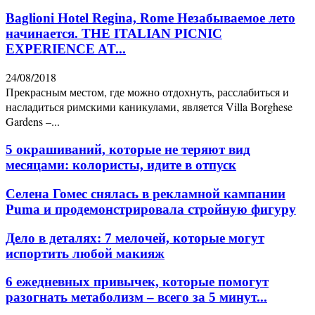
Baglioni Hotel Regina, Rome Незабываемое лето
начинается. THE ITALIAN PICNIC
EXPERIENCE AT...
24/08/2018
Прекрасным местом, где можно отдохнуть, расслабиться и
насладиться римскими каникулами, является Villa Borghese
Gardens –...
5 окрашиваний, которые не теряют вид
месяцами: колористы, идите в отпуск
Селена Гомес снялась в рекламной кампании
Puma и продемонстрировала стройную фигуру
Дело в деталях: 7 мелочей, которые могут
испортить любой макияж
6 ежедневных привычек, которые помогут
разогнать метаболизм – всего за 5 минут...