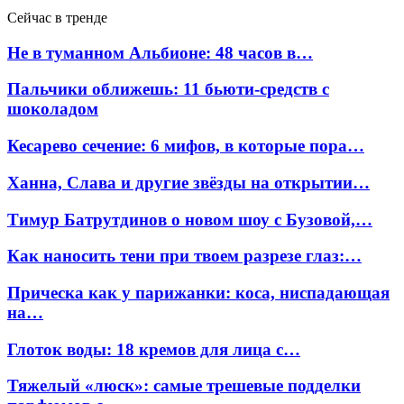
Сейчас в тренде
Не в туманном Альбионе: 48 часов в…
Пальчики оближешь: 11 бьюти-средств с
шоколадом
Кесарево сечение: 6 мифов, в которые пора…
Ханна, Слава и другие звёзды на открытии…
Тимур Батрутдинов о новом шоу с Бузовой,…
Как наносить тени при твоем разрезе глаз:…
Прическа как у парижанки: коса, ниспадающая
на…
Глоток воды: 18 кремов для лица с…
Тяжелый «люск»: самые трешевые подделки