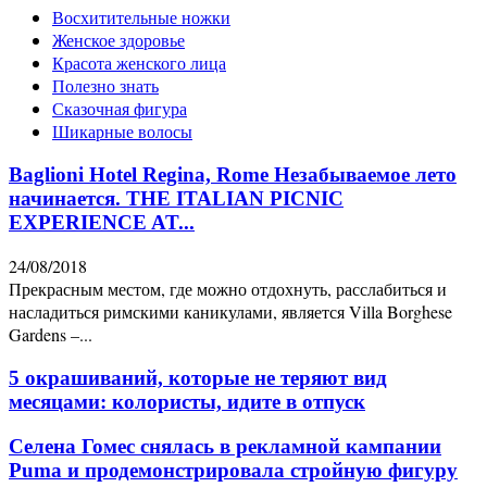
Восхитительные ножки
Женское здоровье
Красота женского лица
Полезно знать
Сказочная фигура
Шикарные волосы
Baglioni Hotel Regina, Rome Незабываемое лето
начинается. THE ITALIAN PICNIC
EXPERIENCE AT...
24/08/2018
Прекрасным местом, где можно отдохнуть, расслабиться и
насладиться римскими каникулами, является Villa Borghese
Gardens –...
5 окрашиваний, которые не теряют вид
месяцами: колористы, идите в отпуск
Селена Гомес снялась в рекламной кампании
Puma и продемонстрировала стройную фигуру