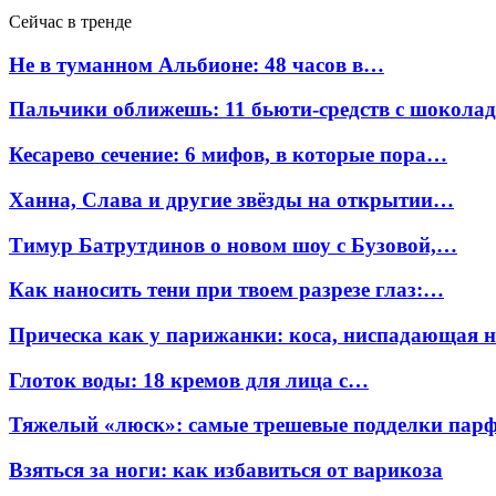
Сейчас в тренде
Не в туманном Альбионе: 48 часов в…
Пальчики оближешь: 11 бьюти-средств с шокола
Кесарево сечение: 6 мифов, в которые пора…
Ханна, Слава и другие звёзды на открытии…
Тимур Батрутдинов о новом шоу с Бузовой,…
Как наносить тени при твоем разрезе глаз:…
Прическа как у парижанки: коса, ниспадающая 
Глоток воды: 18 кремов для лица с…
Тяжелый «люск»: самые трешевые подделки па
Взяться за ноги: как избавиться от варикоза