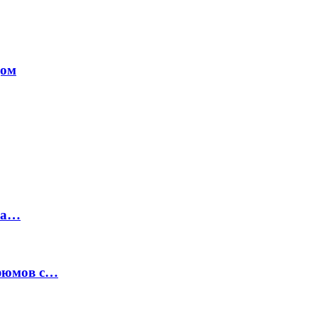
дом
на…
рфюмов с…