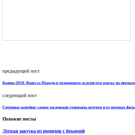
предыдущий пост
Канны-2018: Ванесса Паради в мерцающем золотистом платье на премье
следующий пост
Смешные копейки: самые маленькие гонорары актеров в культовых фил
Похожие посты
Легкая закуска из помидор с брынзой