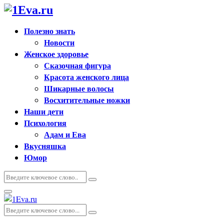
Полезно знать
Новости
Женское здоровье
Сказочная фигура
Красота женского лица
Шикарные волосы
Восхитительные ножки
Наши дети
Психология
Адам и Ева
Вкусняшка
Юмор
Искать:
Поиск
Основное
меню
Искать:
Поиск