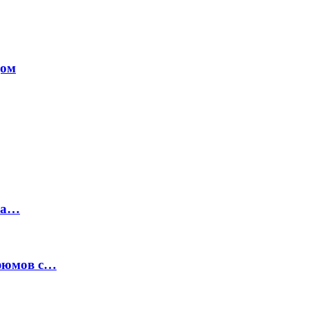
дом
на…
рфюмов с…