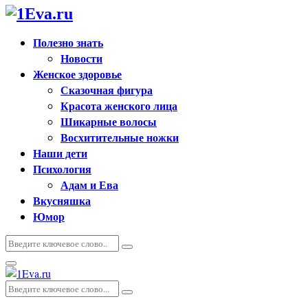
Полезно знать
Новости
Женское здоровье
Сказочная фигура
Красота женского лица
Шикарные волосы
Восхитительные ножки
Наши дети
Психология
Адам и Ева
Вкусняшка
Юмор
Искать:
Поиск
Основное
меню
Искать:
Поиск