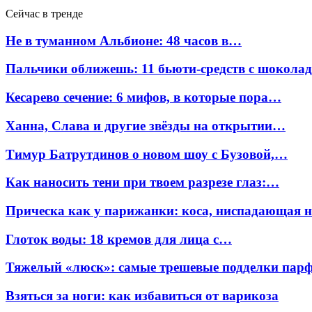
Сейчас в тренде
Не в туманном Альбионе: 48 часов в…
Пальчики оближешь: 11 бьюти-средств с шокола
Кесарево сечение: 6 мифов, в которые пора…
Ханна, Слава и другие звёзды на открытии…
Тимур Батрутдинов о новом шоу с Бузовой,…
Как наносить тени при твоем разрезе глаз:…
Прическа как у парижанки: коса, ниспадающая 
Глоток воды: 18 кремов для лица с…
Тяжелый «люск»: самые трешевые подделки па
Взяться за ноги: как избавиться от варикоза