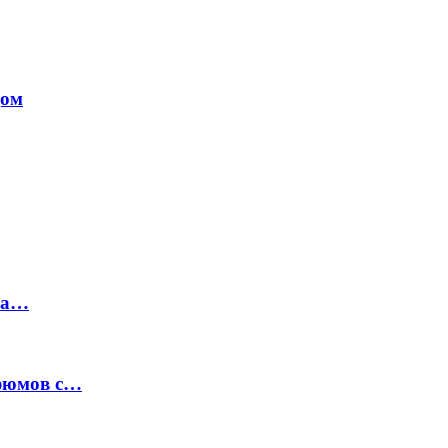
дом
на…
рфюмов с…