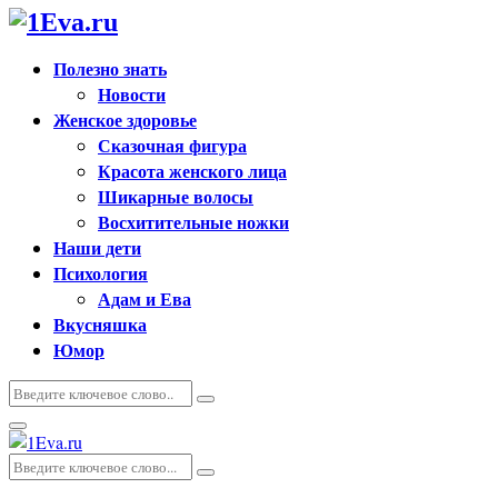
Полезно знать
Новости
Женское здоровье
Сказочная фигура
Красота женского лица
Шикарные волосы
Восхитительные ножки
Наши дети
Психология
Адам и Ева
Вкусняшка
Юмор
Искать:
Поиск
Основное
меню
Искать:
Поиск