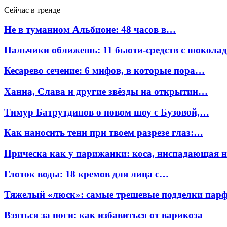
Сейчас в тренде
Не в туманном Альбионе: 48 часов в…
Пальчики оближешь: 11 бьюти-средств с шокола
Кесарево сечение: 6 мифов, в которые пора…
Ханна, Слава и другие звёзды на открытии…
Тимур Батрутдинов о новом шоу с Бузовой,…
Как наносить тени при твоем разрезе глаз:…
Прическа как у парижанки: коса, ниспадающая 
Глоток воды: 18 кремов для лица с…
Тяжелый «люск»: самые трешевые подделки па
Взяться за ноги: как избавиться от варикоза