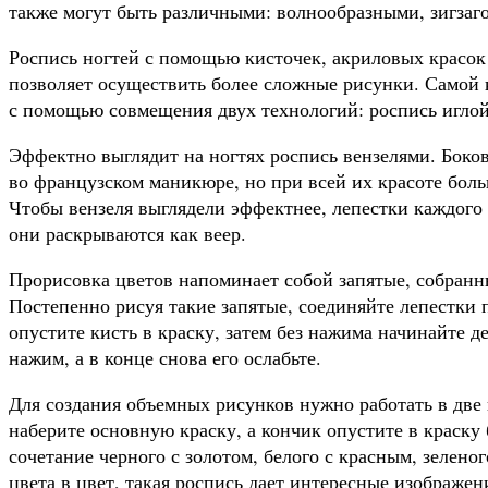
также могут быть различными: волнообразными, зигза
Роспись ногтей с помощью кисточек, акриловых красок 
позволяет осуществить более сложные рисунки. Самой 
с помощью совмещения двух технологий: роспись иглой
Эффектно выглядит на ногтях роспись вензелями. Боко
во французском маникюре, но при всей их красоте боль
Чтобы вензеля выглядели эффектнее, лепестки каждого 
они раскрываются как веер.
Прорисовка цветов напоминает собой запятые, собранны
Постепенно рисуя такие запятые, соединяйте лепестки 
опустите кисть в краску, затем без нажима начинайте д
нажим, а в конце снова его ослабьте.
Для создания объемных рисунков нужно работать в две
наберите основную краску, а кончик опустите в краску
сочетание черного с золотом, белого с красным, зеленог
цвета в цвет, такая роспись дает интересные изображе