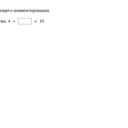
дующего комментирования.
ова.
4
+
=
10