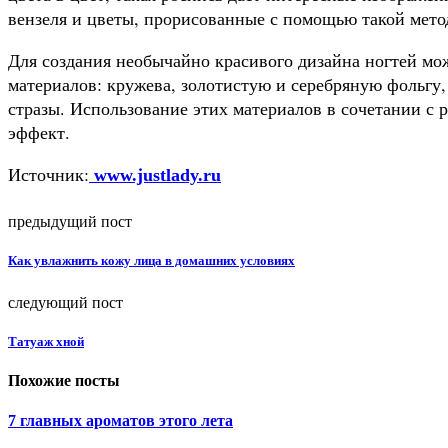
вензеля и цветы, прорисованные с помощью такой мето
Для создания необычайно красивого дизайна ногтей мо
материалов: кружева, золотистую и серебряную фольгу, 
стразы. Использование этих материалов в сочетании с
эффект.
Источник:
www.justlady.ru
предыдущий пост
Как увлажнить кожу лица в домашних условиях
следующий пост
Татуаж хной
Похожие посты
7 главных ароматов этого лета