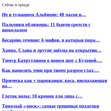
Сейчас в тренде
Не в туманном Альбионе: 48 часов в…
Пальчики оближешь: 11 бьюти-средств с
шоколадом
Кесарево сечение: 6 мифов, в которые пора…
Ханна, Слава и другие звёзды на открытии…
Тимур Батрутдинов о новом шоу с Бузовой,…
Как наносить тени при твоем разрезе глаз:…
Прическа как у парижанки: коса, ниспадающая
на…
Глоток воды: 18 кремов для лица с…
Тяжелый «люск»: самые трешевые подделки