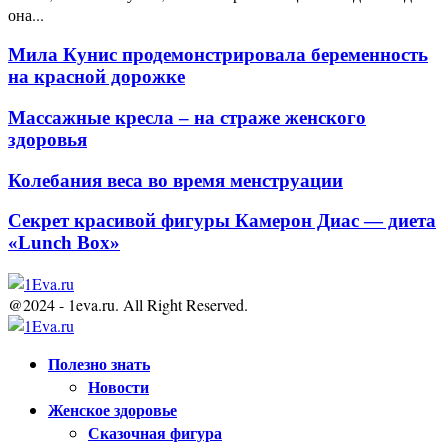
она...
Мила Кунис продемонстрировала беременность
на красной дорожке
Массажные кресла – на страже женского
здоровья
Колебания веса во время менструации
Секрет красивой фигуры Камерон Диас — диета
«Lunch Box»
@2024 - 1eva.ru. All Right Reserved.
Facebook
Twitter
Youtube
Полезно знать
Новости
Женское здоровье
Сказочная фигура