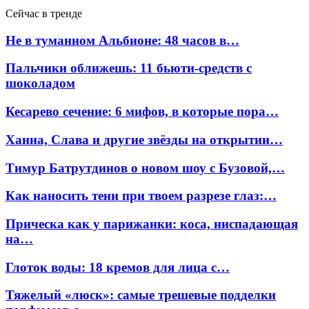
Сейчас в тренде
Не в туманном Альбионе: 48 часов в…
Пальчики оближешь: 11 бьюти-средств с
шоколадом
Кесарево сечение: 6 мифов, в которые пора…
Ханна, Слава и другие звёзды на открытии…
Тимур Батрутдинов о новом шоу с Бузовой,…
Как наносить тени при твоем разрезе глаз:…
Прическа как у парижанки: коса, ниспадающая
на…
Глоток воды: 18 кремов для лица с…
Тяжелый «люск»: самые трешевые подделки