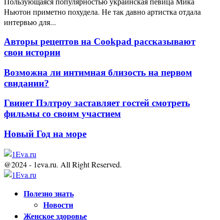
Пользующаяся популярностью украинская певица Мика
Ньютон приметно похудела. Не так давно артистка отдала
интервью для...
Авторы рецептов на Cookpad рассказывают
свои истории
Возможна ли интимная близость на первом
свидании?
Гвинет Пэлтроу заставляет гостей смотреть
фильмы со своим участием
Новый Год на море
@2024 - 1eva.ru. All Right Reserved.
Facebook
Twitter
Youtube
Полезно знать
Новости
Женское здоровье