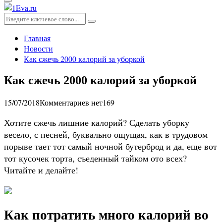
Основное
меню
Искать:
Поиск
Главная
Новости
Как сжечь 2000 калорий за уборкой
Как сжечь 2000 калорий за уборкой
15/07/2018
Комментариев нет
169
Хотите сжечь лишние калорий? Сделать уборку
весело, с песней, буквально ощущая, как в трудовом
порыве тает тот самый ночной бутерброд и да, еще вот
тот кусочек торта, съеденный тайком ото всех?
Читайте и делайте!
Как потратить много калорий во