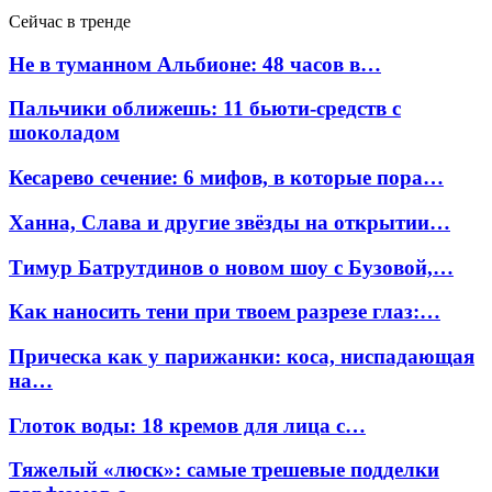
Сейчас в тренде
Не в туманном Альбионе: 48 часов в…
Пальчики оближешь: 11 бьюти-средств с
шоколадом
Кесарево сечение: 6 мифов, в которые пора…
Ханна, Слава и другие звёзды на открытии…
Тимур Батрутдинов о новом шоу с Бузовой,…
Как наносить тени при твоем разрезе глаз:…
Прическа как у парижанки: коса, ниспадающая
на…
Глоток воды: 18 кремов для лица с…
Тяжелый «люск»: самые трешевые подделки