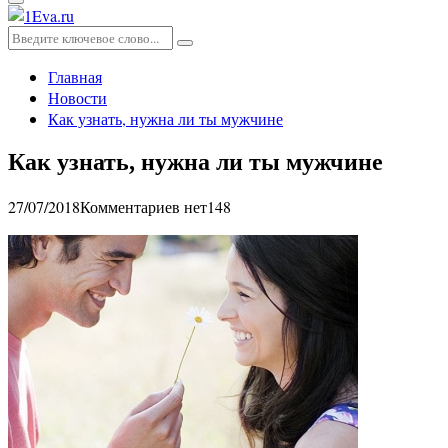
Основное
меню
Искать:
Поиск
Главная
Новости
Как узнать, нужна ли ты мужчине
Как узнать, нужна ли ты мужчине
27/07/2018
Комментариев нет
148