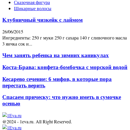
Сказочная фигура
Шикарные волосы
Клубничный чизкейк с лаймом
26/06/2015
Ингредиенты: 250 г муки 250 г сахара 140 г сливочного масла
3 яичка сок и...
Чем занять ребенка на зимних каникулах
Коста-Брава: конфета-бомбочка с морской водой
Кесарево сечение: 6 мифов, в которые пора
перестать верить
Спасаем прическу: что нужно иметь в сумочке
осенью
@2024 - 1eva.ru. All Right Reserved.