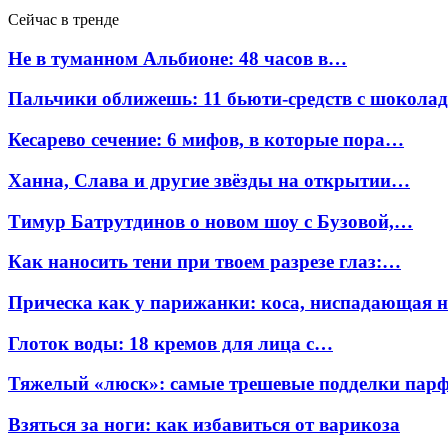
Сейчас в тренде
Не в туманном Альбионе: 48 часов в…
Пальчики оближешь: 11 бьюти-средств с шокола
Кесарево сечение: 6 мифов, в которые пора…
Ханна, Слава и другие звёзды на открытии…
Тимур Батрутдинов о новом шоу с Бузовой,…
Как наносить тени при твоем разрезе глаз:…
Прическа как у парижанки: коса, ниспадающая 
Глоток воды: 18 кремов для лица с…
Тяжелый «люск»: самые трешевые подделки па
Взяться за ноги: как избавиться от варикоза