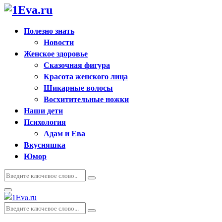
Полезно знать
Новости
Женское здоровье
Сказочная фигура
Красота женского лица
Шикарные волосы
Восхитительные ножки
Наши дети
Психология
Адам и Ева
Вкусняшка
Юмор
Искать:
Поиск
Основное
меню
Искать:
Поиск