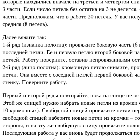
которые находились вначале на третьей и четвертой спи
3 части. Если число петель без остатка на 3 не делится
части. Предположим, что в работе 20 петель. У вас полу
средняя (8 петель).
Далее вяжите так:
1-й ряд (изнанка полотна): провяжите боковую часть (6
последней петли. Ее и первую петлю второй боковой ч
петлей. Работу поверните, оставив непровязанными ост
2-й ряд (лицо полотна): кромочную петлю снимите, пр
петли. Она вместе с соседней петлей первой боковой ч
стенку. Поверните работу.
Первый и второй ряды повторяйте, пока на спице не ост
Этой же спицей нужно набрать новые петли из кромки 
10 кромочных). Свободной спицей провяжите петли пер
свободной спицей наберите новые петли из кромки – то
стороны, и на эту же свободную спицу провяжите полов
Последующая работа у вас вновь будет продолжаться по 
петлями, пятая – свободная).