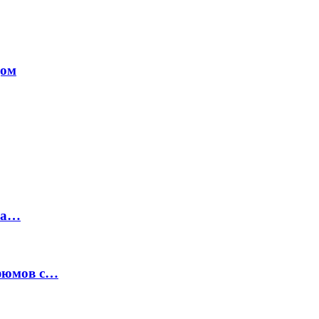
дом
на…
рфюмов с…