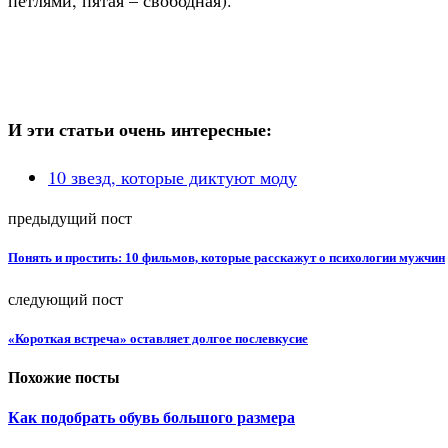
И эти статьи очень интересные:
10 звезд, которые диктуют моду
предыдущий пост
Понять и простить: 10 фильмов, которые расскажут о психологии мужчин
следующий пост
«Короткая встреча» оставляет долгое послевкусие
Похожие посты
Как подобрать обувь большого размера