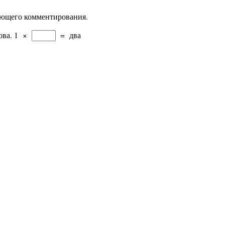
дующего комментирования.
ова.
1
×
=
два