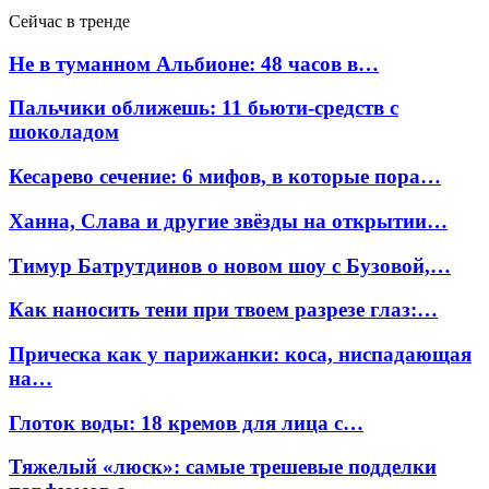
Сейчас в тренде
Не в туманном Альбионе: 48 часов в…
Пальчики оближешь: 11 бьюти-средств с
шоколадом
Кесарево сечение: 6 мифов, в которые пора…
Ханна, Слава и другие звёзды на открытии…
Тимур Батрутдинов о новом шоу с Бузовой,…
Как наносить тени при твоем разрезе глаз:…
Прическа как у парижанки: коса, ниспадающая
на…
Глоток воды: 18 кремов для лица с…
Тяжелый «люск»: самые трешевые подделки