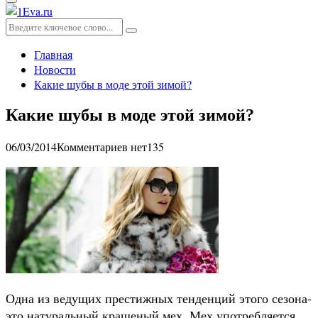
Основное
меню
Искать:
Поиск
Главная
Новости
Какие шубы в моде этой зимой?
Какие шубы в моде этой зимой?
06/03/2014
Комментариев нет
135
Одна из ведущих престижных тенденций этого сезона-
это натуральный крашеный мех. Мех употребляется