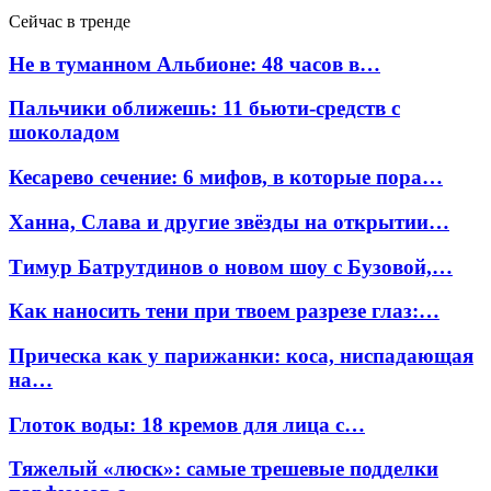
Сейчас в тренде
Не в туманном Альбионе: 48 часов в…
Пальчики оближешь: 11 бьюти-средств с
шоколадом
Кесарево сечение: 6 мифов, в которые пора…
Ханна, Слава и другие звёзды на открытии…
Тимур Батрутдинов о новом шоу с Бузовой,…
Как наносить тени при твоем разрезе глаз:…
Прическа как у парижанки: коса, ниспадающая
на…
Глоток воды: 18 кремов для лица с…
Тяжелый «люск»: самые трешевые подделки