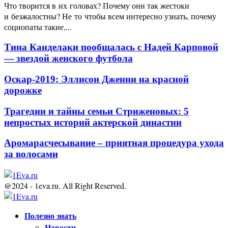
Что творится в их головах? Почему они так жестоки
и безжалостны? Не то чтобы всем интересно узнать, почему
социопаты такие,...
Тина Канделаки пообщалась с Надей Карповой
— звездой женского футбола
Оскар-2019: Эллисон Дженни на красной
дорожке
Трагедии и тайны семьи Стриженовых: 5
непростых историй актерской династии
Аромарасчесывание – приятная процедура ухода
за волосами
@2024 - 1eva.ru. All Right Reserved.
Facebook
Twitter
Youtube
Полезно знать
Новости