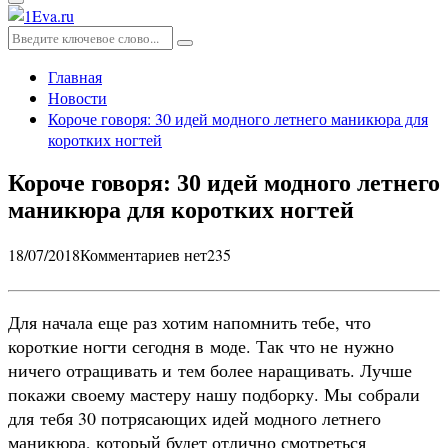
Основное
меню
Искать:
Поиск
Главная
Новости
Короче говоря: 30 идей модного летнего маникюра для
коротких ногтей
Короче говоря: 30 идей модного летнего
маникюра для коротких ногтей
18/07/2018
Комментариев нет
235
Для начала еще раз хотим напомнить тебе, что
короткие ногти сегодня в моде. Так что не нужно
ничего отращивать и тем более наращивать. Лучше
покажи своему мастеру нашу подборку. Мы собрали
для тебя 30 потрясающих идей модного летнего
маникюра, который будет отлично смотреться