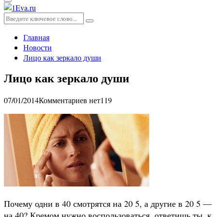
Основное
меню
Искать:
Поиск
Главная
Новости
Лицо как зеркало души
Лицо как зеркало души
07/01/2014
Комментариев нет
119
Почему одни в 40 смотрятся на 20 5, а другие в 20 5 —
на 40? Кремом нужно воспользоваться, ответишь ты, к