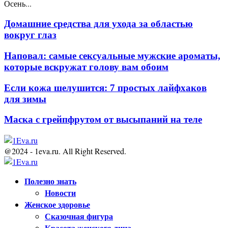
Осень...
Домашние средства для ухода за областью
вокруг глаз
Наповал: самые сексуальные мужские ароматы,
которые вскружат голову вам обоим
Если кожа шелушится: 7 простых лайфхаков
для зимы
Маска с грейпфрутом от высыпаний на теле
@2024 - 1eva.ru. All Right Reserved.
Facebook
Twitter
Youtube
Полезно знать
Новости
Женское здоровье
Сказочная фигура
Красота женского лица