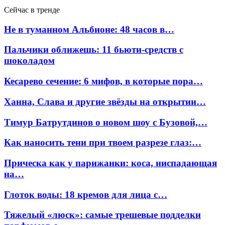
Сейчас в тренде
Не в туманном Альбионе: 48 часов в…
Пальчики оближешь: 11 бьюти-средств с
шоколадом
Кесарево сечение: 6 мифов, в которые пора…
Ханна, Слава и другие звёзды на открытии…
Тимур Батрутдинов о новом шоу с Бузовой,…
Как наносить тени при твоем разрезе глаз:…
Прическа как у парижанки: коса, ниспадающая
на…
Глоток воды: 18 кремов для лица с…
Тяжелый «люск»: самые трешевые подделки