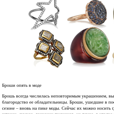
Броши опять в моде
Брошь всегда числилась неповторимым украшением, в
благородство ее обладательницы. Броши, ушедшие в по
сезоне – вновь на пике моды. Сейчас их можно носить г
штанах, сумках, лацканах пиджаков, на плече, в уголке 