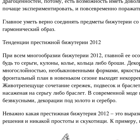
драгоценностей, потому, есть возможность иметь доволь
почаще экспериментировать, и повсевременно поража
Главное уметь верно соединять предметы бижутерии со 
гармонический образ.
Тенденции престижной бижутерии 2012
При всем многообразии бижутерии 2012, главной ее ос
будь то серьги, кулоны, колье, кольца либо броши. Дек
многослойностью, необыкновенными формами, яркостью
фронтальный план в новеньком сезоне выходят некорр
Животрепещуще сочетание сережек, подвесок и браслет
насаженая на серьгу либо браслет. В современной моде
безвкусными, декорации под золото и серебро.
Неважно какая престижная бижутерия 2012 – это выраз
решения и никакой простоты и скукотищи. К примеру, в