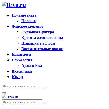
Полезно знать
Новости
Женское здоровье
Сказочная фигура
Красота женского лица
Шикарные волосы
Восхитительные ножки
Наши дети
Психология
Адам и Ева
Вкусняшка
Юмор
Искать:
Поиск
Основное
меню
Искать:
Поиск