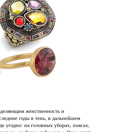
ыделяющим женственность и
следние годы в тень, в дальнейшем
де угодно: на головных уборах, поясах,
выреза, на бусах либо колье. Они могут