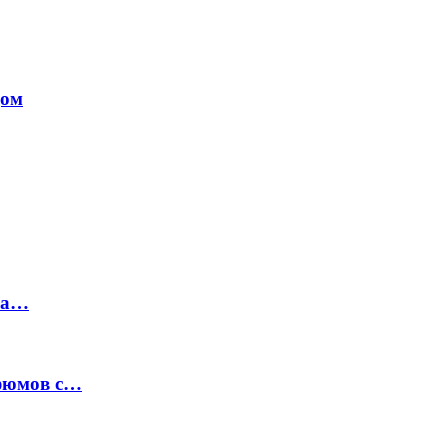
дом
на…
рфюмов с…