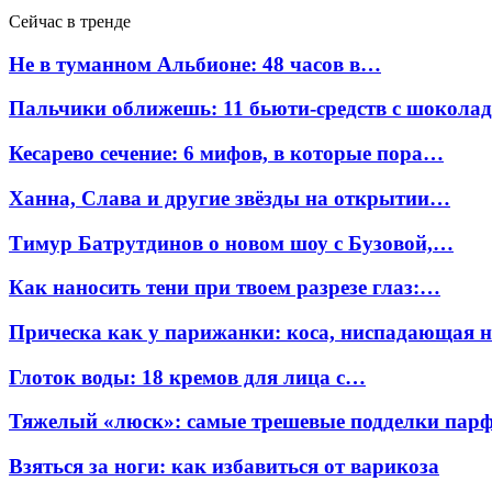
Сейчас в тренде
Не в туманном Альбионе: 48 часов в…
Пальчики оближешь: 11 бьюти-средств с шокола
Кесарево сечение: 6 мифов, в которые пора…
Ханна, Слава и другие звёзды на открытии…
Тимур Батрутдинов о новом шоу с Бузовой,…
Как наносить тени при твоем разрезе глаз:…
Прическа как у парижанки: коса, ниспадающая 
Глоток воды: 18 кремов для лица с…
Тяжелый «люск»: самые трешевые подделки па
Взяться за ноги: как избавиться от варикоза