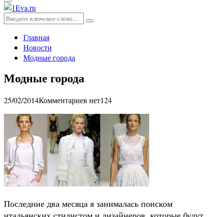
Основное
меню
Искать:
Поиск
Главная
Новости
Модные города
Модные города
25/02/2014
Комментариев нет
124
Последние два месяца я занималась поиском
итальянских стилистом и дизайнеров, которые будут