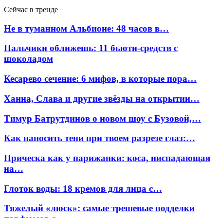
Сейчас в тренде
Не в туманном Альбионе: 48 часов в…
Пальчики оближешь: 11 бьюти-средств с
шоколадом
Кесарево сечение: 6 мифов, в которые пора…
Ханна, Слава и другие звёзды на открытии…
Тимур Батрутдинов о новом шоу с Бузовой,…
Как наносить тени при твоем разрезе глаз:…
Прическа как у парижанки: коса, ниспадающая
на…
Глоток воды: 18 кремов для лица с…
Тяжелый «люск»: самые трешевые подделки