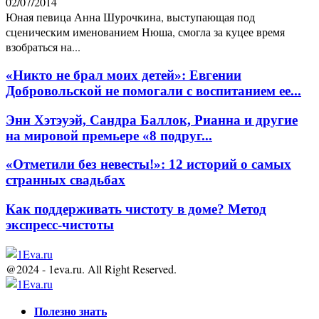
02/07/2014
Юная певица Анна Шурочкина, выступающая под
сценическим именованием Нюша, смогла за куцее время
взобраться на...
«Никто не брал моих детей»: Евгении
Добровольской не помогали с воспитанием ее...
Энн Хэтэуэй, Сандра Баллок, Рианна и другие
на мировой премьере «8 подруг...
«Отметили без невесты!»: 12 историй о самых
странных свадьбах
Как поддерживать чистоту в доме? Метод
экспресс-чистоты
@2024 - 1eva.ru. All Right Reserved.
Facebook
Twitter
Youtube
Полезно знать