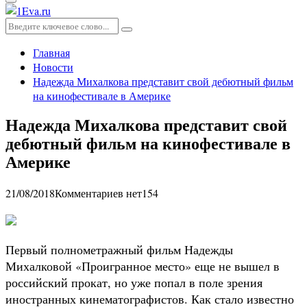
Основное
меню
Искать:
Поиск
Главная
Новости
Надежда Михалкова представит свой дебютный фильм
на кинофестивале в Америке
Надежда Михалкова представит свой
дебютный фильм на кинофестивале в
Америке
21/08/2018
Комментариев нет
154
Первый полнометражный фильм Надежды
Михалковой «Проигранное место» еще не вышел в
российский прокат, но уже попал в поле зрения
иностранных кинематографистов. Как стало известно