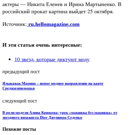
актеры — Никита Еленев и Ирина Мартыненко. В
российский прокат картина выйдет 25 октября.
Источник:
ru.hellomagazine.com
И эти статьи очень интересные:
10 звезд, которые диктуют моду
предыдущий пост
Ялыкавак Марина – новое модное направление на карте
Средиземноморья
следующий пост
В роли модели Алина Крюкова: урок «макияжа без макияжа» от
звездного визажиста Dior Джуниора Седеньо
Похожие посты