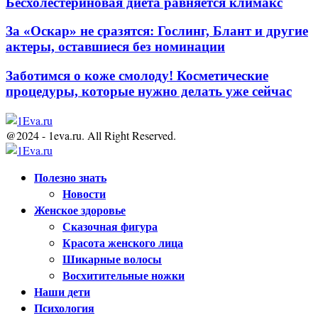
Бесхолестериновая диета равняется климакс
За «Оскар» не сразятся: Гослинг, Блант и другие
актеры, оставшиеся без номинации
Заботимся о коже смолоду! Косметические
процедуры, которые нужно делать уже сейчас
@2024 - 1eva.ru. All Right Reserved.
Facebook
Twitter
Youtube
Полезно знать
Новости
Женское здоровье
Сказочная фигура
Красота женского лица
Шикарные волосы
Восхитительные ножки
Наши дети
Психология