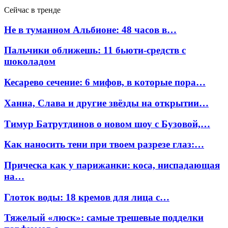
Сейчас в тренде
Не в туманном Альбионе: 48 часов в…
Пальчики оближешь: 11 бьюти-средств с
шоколадом
Кесарево сечение: 6 мифов, в которые пора…
Ханна, Слава и другие звёзды на открытии…
Тимур Батрутдинов о новом шоу с Бузовой,…
Как наносить тени при твоем разрезе глаз:…
Прическа как у парижанки: коса, ниспадающая
на…
Глоток воды: 18 кремов для лица с…
Тяжелый «люск»: самые трешевые подделки