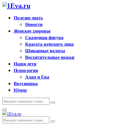
Полезно знать
Новости
Женское здоровье
Сказочная фигура
Красота женского лица
Шикарные волосы
Восхитительные ножки
Наши дети
Психология
Адам и Ева
Вкусняшка
Юмор
Искать:
Поиск
Основное
меню
Искать:
Поиск