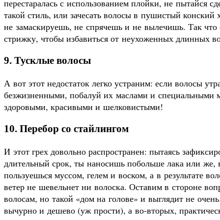
перестаралась с использованием плойки, не пытайся сде
такой стиль, или зачесать волосы в пушистый конский
не замаскируешь, не спрячешь и не вылечишь. Так что 
стрижку, чтобы избавиться от неухоженных длинных во
9. Тусклые волосы
А вот этот недостаток легко устраним: если волосы утр
безжизненными, побалуй их маслами и специальными ма
здоровыми, красивыми и шелковистыми!
10. Перебор со стайлингом
И этот грех довольно распространен: пытаясь зафиксир
длительный срок, ты наносишь побольше лака или же, 
пользуешься муссом, гелем и воском, а в результате в
ветер не шевельнет ни волоска. Оставим в стороне воп
волосам, но такой «дом на голове» и выглядит не очен
вычурно и дешево (уж прости), а во-вторых, практичес