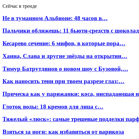
Сейчас в тренде
Не в туманном Альбионе: 48 часов в…
Пальчики оближешь: 11 бьюти-средств с шокола
Кесарево сечение: 6 мифов, в которые пора…
Ханна, Слава и другие звёзды на открытии…
Тимур Батрутдинов о новом шоу с Бузовой,…
Как наносить тени при твоем разрезе глаз:…
Прическа как у парижанки: коса, ниспадающая 
Глоток воды: 18 кремов для лица с…
Тяжелый «люск»: самые трешевые подделки па
Взяться за ноги: как избавиться от варикоза