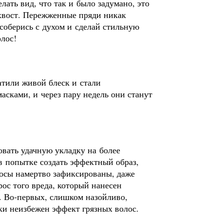
лать вид, что так и было задумано, это
 хвост. Пережженные пряди никак
соберись с духом и сделай стильную
лос!
атили живой блеск и стали
сками, и через пару недель они станут
овать удачную укладку на более
в попытке создать эффектный образ,
олосы намертво зафиксированы, даже
рос того вреда, который нанесен
ь. Во‑первых, слишком назойливо,
ки неизбежен эффект грязных волос.