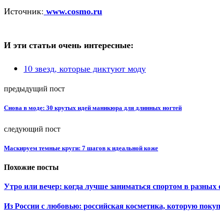
Источник:
www.cosmo.ru
И эти статьи очень интересные:
10 звезд, которые диктуют моду
предыдущий пост
Снова в моде: 30 крутых идей маникюра для длинных ногтей
следующий пост
Маскируем темные круги: 7 шагов к идеальной коже
Похожие посты
Утро или вечер: когда лучше заниматься спортом в разных 
Из России с любовью: российская косметика, которую пок