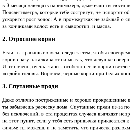
в 3 месяца навещать парикмахера, даже если ты носиш
Полсантиметра, которые тебе состригут, не испортят об
ускорится рост волос! А в промежутках не забывай о с
за кончиками волос: есть и сыворотки, и масла.
2. Отросшие корни
Если ты красишь волосы, следи за тем, чтобы своевре
корни сразу наталкивают на мысль, что девушке соверш
И это очень, очень старит, особенно если корни светле
«седой» головы. Впрочем, черные корни при белых кон
3. Спутанные пряди
Даже отлично постриженные и хорошо прокрашенные во
ты забываешь расческу дома. Спутанные пряди из-за по
без исключений, в ста процентах случаев выглядят неп
на этот пункт, если у тебя есть привычка прикасаться
фильм: ты можешь и не заметить, что прическа разлохм