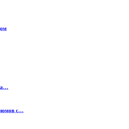
дом
на…
рфюмов с…