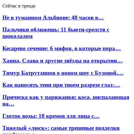
Сейчас в тренде
Не в туманном Альбионе: 48 часов в…
Пальчики оближешь: 11 бьюти-средств с
шоколадом
Кесарево сечение: 6 мифов, в которые пора…
Ханна, Слава и другие звёзды на открытии…
Тимур Батрутдинов о новом шоу с Бузовой,…
Как наносить тени при твоем разрезе глаз:…
Прическа как у парижанки: коса, ниспадающая
на…
Глоток воды: 18 кремов для лица с…
Тяжелый «люск»: самые трешевые подделки