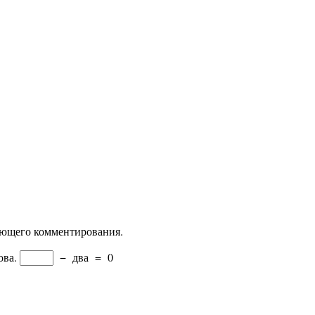
дующего комментирования.
ова.
−
два
=
0