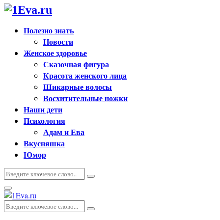
Полезно знать
Новости
Женское здоровье
Сказочная фигура
Красота женского лица
Шикарные волосы
Восхитительные ножки
Наши дети
Психология
Адам и Ева
Вкусняшка
Юмор
Искать:
Поиск
Основное
меню
Искать:
Поиск