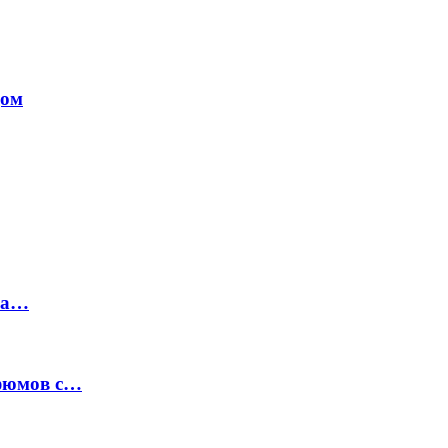
дом
на…
рфюмов с…