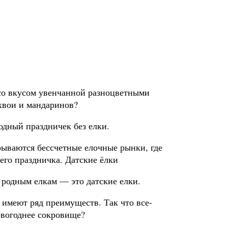
 со вкусом увенчанной разноцветными
хвои и мандаринов?
одный праздничек без елки.
рываются бессчетные елочные рынки, где
го праздничка. Датские ёлки
родным елкам — это датские елки.
 имеют ряд преимуществ. Так что все-
овогоднее сокровище?