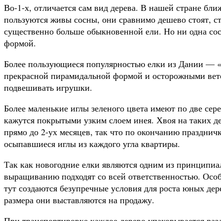
Во-1-х, отличается сам вид дерева. В нашей стране б
пользуются живы сосны, они сравнимо дешево стоят, с
существенно больше обыкновенной ели. Но ни одна сос
формой.
Более пользующиеся популярностью елки из Дании — 
прекрасной пирамидальной формой и осторожными вето
подвешивать игрушки.
Более маленькие иглы зеленого цвета имеют по две сер
кажутся покрытыми узким слоем инея. Хвоя на таких де
прямо до 2-ух месяцев, так что по окончанию праздничк
осыпавшиеся иглы из каждого угла квартиры.
Так как новогодние елки являются одним из принципиа
выращиванию подходят со всей ответственностью. Осо
тут создаются безупречные условия для роста юных де
размера они выставляются на продажу.
При транспортировке каждое дерево упаковывается раз