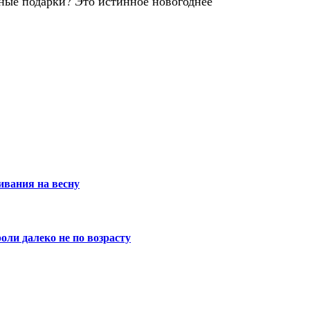
ные подарки? Это истинное новогоднее
ивания на весну
оли далеко не по возрасту