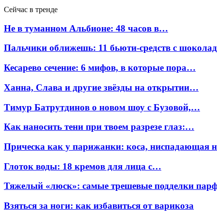
Сейчас в тренде
Не в туманном Альбионе: 48 часов в…
Пальчики оближешь: 11 бьюти-средств с шокола
Кесарево сечение: 6 мифов, в которые пора…
Ханна, Слава и другие звёзды на открытии…
Тимур Батрутдинов о новом шоу с Бузовой,…
Как наносить тени при твоем разрезе глаз:…
Прическа как у парижанки: коса, ниспадающая 
Глоток воды: 18 кремов для лица с…
Тяжелый «люск»: самые трешевые подделки па
Взяться за ноги: как избавиться от варикоза