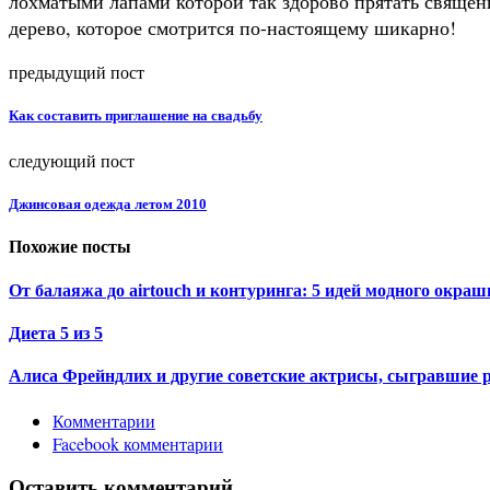
лохматыми лапами которой так здорово прятать священ
дерево, которое смотрится по-настоящему шикарно!
предыдущий пост
Как составить приглашение на свадьбу
следующий пост
Джинсовая одежда летом 2010
Похожие посты
От балаяжа до airtouch и контуринга: 5 идей модного окраш
Диета 5 из 5
Алиса Фрейндлих и другие советские актрисы, сыгравшие р
Комментарии
Facebook комментарии
Оставить комментарий