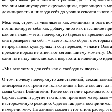
что они манипулируют окружающими, провоцируя в му
доминировать и низводя себя до уровня сексапильного 
Меж тем,
стремясь «выглядеть как женщина» и быть вож
позиционирует себя как добычу либо как пассивное пр
как она знает – этот подчеркнуто (время от времени да
она примеряет на себя, – всего только образ, с которы
непрерывных культурных и соц перемен, – гласит Ольга
прежние нормы не отвечают сегодняшнему моменту. Ос
один из наилучших методов выработать новейшую иден
«Мы заявляем о для себя как о свободных людях»
О том, почему подчеркнуто женственный, сексапильный
лицезреем как тренд не только лишь в haute couture, да
моды Ольга Вайнштейн. Ранее сочетание красноватого 
бархат, шелк и другие тактильно приятные материалы 
настороженную реакцию. Одетая так дама воспринимал
намерениями». На данный момент этот стиль растерял 