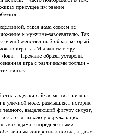
жиках присущее им рвение
объекта.
деленной, такая дама совсем не
иложение к мужчине-завоевателю. Так
же очень) женственный образ, который
м можно играть. «Мы живем в эру
 Лови. – Прежние образы устарели,
ознанная игра с различными ролями –
тичность».
 стиль одежки сейчас мы все почаще
 и в уличной моде, размышляет историк
и темного, выделяющий фигуру силуэт,
– все это вызывало у окружающих
ась как «дама с определенными
собственный конкретный посыл, и даже