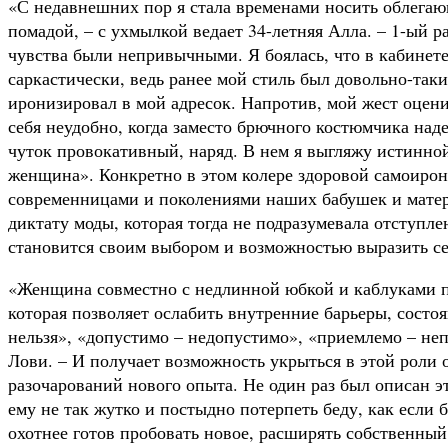
«С недавнешних пор я стала временами носить облегаю
помадой, – с ухмылкой ведает 34-летняя Алла. – 1-ый ра
чувства были непривычными. Я боялась, что в кабинете
саркастически, ведь ранее мой стиль был довольно-так
иронизировал в мой адресок. Напротив, мой жест оцени
себя неудобно, когда заместо брючного костюмчика над
чуток провокативный, наряд. В нем я выгляжу истинной
женщина». Конкретно в этом колере здоровой самоиро
современницами и поколениями наших бабушек и матере
диктату моды, которая тогда не подразумевала отступле
становится своим выбором и возможностью выразить се
«Женщина совместно с недлинной юбкой и каблуками п
которая позволяет ослабить внутренние барьеры, состо
нельзя», «допустимо – недопустимо», «приемлемо – неп
Лови. – И получает возможность укрыться в этой роли
разочарований нового опыта. Не один раз был описан эт
ему не так жутко и постыдно потерпеть беду, как если 
охотнее готов пробовать новое, расширять собственный