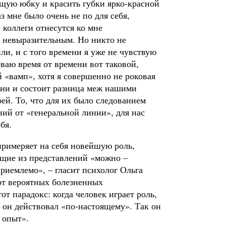
щую юбку и красить губки ярко-красной
з мне было очень не по для себя,
 коллеги отнесутся ко мне
и невыразительным. Но никто не
ли, и с того времени я уже не чувствую
еваю время от времени вот таковой,
 «вамп», хотя я совершенно не роковая
нии и состоит разница меж нашими
й. То, что для их было следованием
ний от «генеральной линии», для нас
бя.
римеряет на себя новейшую роль,
ящие из представлений «можно –
риемлемо», – гласит психолог Ольга
 от вероятных болезненных
от парадокс: когда человек играет роль,
б он действовал «по-настоящему». Так он
 опыт».