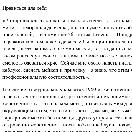
Нравиться для себя
«В старших классах школы нам разъясняли: та, кто крас
мини, – нехорошая девченка, она не сумеет получить об
проигравшей, – вспоминает 36-летняя Татьяна. – В подр
переживала о том, как я одеваюсь: было принципиально
школы, и это занимало все мои мысли, как на данный м
годом ранее я увлеклась танцами. Совместно с желание
смелость одеваться ярче. Сейчас мне охото надеть пла
каблуке, сделать мейкап и прическу – я знаю, что этим
профессиональную состоятельность».
В отличие от журнальных красоток 1950-х, женственные
отрешаться от собственных достижений и независимост
женственность – это сначала метод нравиться самим для
окружающим о том, что они остаются дамами, хотя уже
карьерных высот и без помощи других устраивают жизнь
откровенно женственно – носит юбки и каблуки, подчер
колоритными цветовыми контрастами, делает приметный