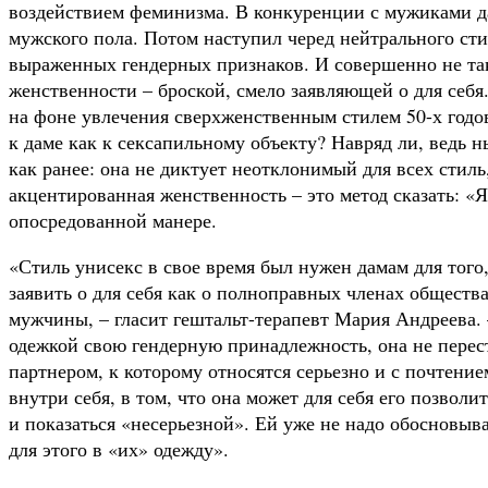
воздействием феминизма. В конкуренции с мужиками д
мужского пола. Потом наступил черед нейтрального ст
выраженных гендерных признаков. И совершенно не так
женственности – броской, смело заявляющей о для себя.
на фоне увлечения сверхженственным стилем 50-х годо
к даме как к сексапильному объекту? Навряд ли, ведь 
как ранее: она не диктует неотклонимый для всех стиль
акцентированная женственность – это метод сказать: «
опосредованной манере.
«Стиль унисекс в свое время был нужен дамам для того
заявить о для себя как о полноправных членах обществ
мужчины, – гласит гештальт-терапевт Мария Андреева. 
одежкой свою гендерную принадлежность, она не пере
партнером, к которому относятся серьезно и с почтени
внутри себя, в том, что она может для себя его позвол
и показаться «несерьезной». Ей уже не надо обосновыва
для этого в «их» одежду».