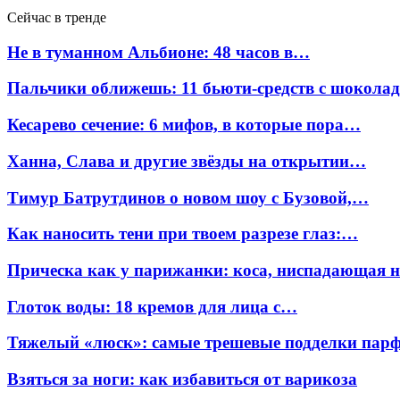
Сейчас в тренде
Не в туманном Альбионе: 48 часов в…
Пальчики оближешь: 11 бьюти-средств с шокола
Кесарево сечение: 6 мифов, в которые пора…
Ханна, Слава и другие звёзды на открытии…
Тимур Батрутдинов о новом шоу с Бузовой,…
Как наносить тени при твоем разрезе глаз:…
Прическа как у парижанки: коса, ниспадающая 
Глоток воды: 18 кремов для лица с…
Тяжелый «люск»: самые трешевые подделки па
Взяться за ноги: как избавиться от варикоза