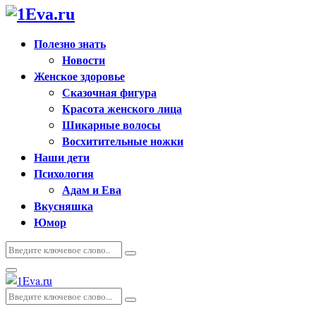
Полезно знать
Новости
Женское здоровье
Сказочная фигура
Красота женского лица
Шикарные волосы
Восхитительные ножки
Наши дети
Психология
Адам и Ева
Вкусняшка
Юмор
Искать:
Поиск
Основное
меню
Искать:
Поиск