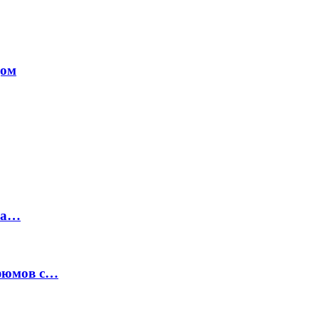
дом
на…
рфюмов с…