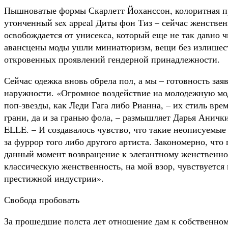
Пышноватые формы Скарлетт Йоханссон, колоритная 
утонченный sex apрeal Диты фон Тиз – сейчас женствен
освобождается от унисекса, который еще не так давно 
авансцены моды ушли миниатюризм, вещи без излишеств
откровенных проявлений гендерной принадлежности.
Сейчас одежка вновь обрела пол, а мы – готовность за
наружности. «Огромное воздействие на молодежную мод
поп-звезды, как Леди Гага либо Рианна, – их стиль вре
грани, да и за гранью фола, – размышляет Дарья Аничк
ELLE. – И создавалось чувство, что такие неописуемые
за фуррор того либо другого артиста. Закономерно, что
данный момент возвращение к элегантному женственно
классическую женственность, на мой взор, чувствуется 
престижной индустрии».
Свобода пробовать
За прошедшие полста лет отношение дам к собственном