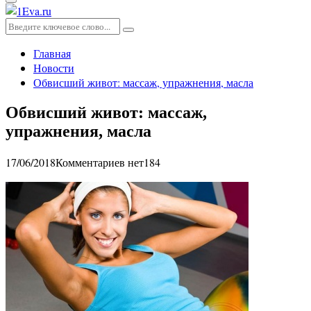
Основное
меню
Искать:
Поиск
Главная
Новости
Обвисший живот: массаж, упражнения, масла
Обвисший живот: массаж,
упражнения, масла
17/06/2018
Комментариев нет
184