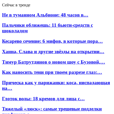
Сейчас в тренде
Не в туманном Альбионе: 48 часов в…
Пальчики оближешь: 11 бьюти-средств с
шоколадом
Кесарево сечение: 6 мифов, в которые пора…
Ханна, Слава и другие звёзды на открытии…
Тимур Батрутдинов о новом шоу с Бузовой,…
Как наносить тени при твоем разрезе глаз:…
Прическа как у парижанки: коса, ниспадающая
на…
Глоток воды: 18 кремов для лица с…
Тяжелый «люск»: самые трешевые подделки