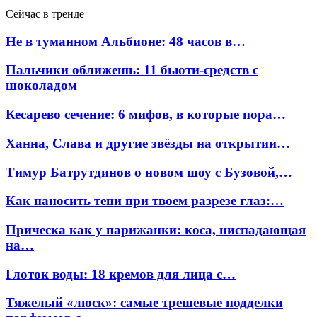
Сейчас в тренде
Не в туманном Альбионе: 48 часов в…
Пальчики оближешь: 11 бьюти-средств с
шоколадом
Кесарево сечение: 6 мифов, в которые пора…
Ханна, Слава и другие звёзды на открытии…
Тимур Батрутдинов о новом шоу с Бузовой,…
Как наносить тени при твоем разрезе глаз:…
Прическа как у парижанки: коса, ниспадающая
на…
Глоток воды: 18 кремов для лица с…
Тяжелый «люск»: самые трешевые подделки