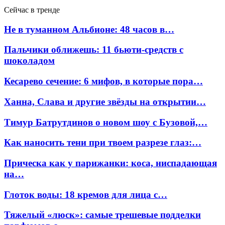
Сейчас в тренде
Не в туманном Альбионе: 48 часов в…
Пальчики оближешь: 11 бьюти-средств с
шоколадом
Кесарево сечение: 6 мифов, в которые пора…
Ханна, Слава и другие звёзды на открытии…
Тимур Батрутдинов о новом шоу с Бузовой,…
Как наносить тени при твоем разрезе глаз:…
Прическа как у парижанки: коса, ниспадающая
на…
Глоток воды: 18 кремов для лица с…
Тяжелый «люск»: самые трешевые подделки