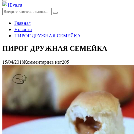
Основное
меню
Искать:
Поиск
Главная
Новости
ПИРОГ ДРУЖНАЯ СЕМЕЙКА
ПИРОГ ДРУЖНАЯ СЕМЕЙКА
15/04/2018
Комментариев нет
205