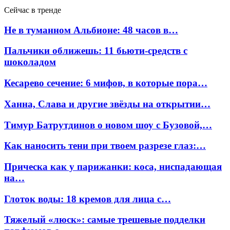
Сейчас в тренде
Не в туманном Альбионе: 48 часов в…
Пальчики оближешь: 11 бьюти-средств с
шоколадом
Кесарево сечение: 6 мифов, в которые пора…
Ханна, Слава и другие звёзды на открытии…
Тимур Батрутдинов о новом шоу с Бузовой,…
Как наносить тени при твоем разрезе глаз:…
Прическа как у парижанки: коса, ниспадающая
на…
Глоток воды: 18 кремов для лица с…
Тяжелый «люск»: самые трешевые подделки