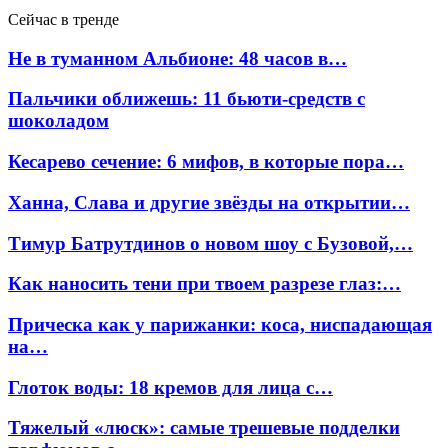
Сейчас в тренде
Не в туманном Альбионе: 48 часов в…
Пальчики оближешь: 11 бьюти-средств с
шоколадом
Кесарево сечение: 6 мифов, в которые пора…
Ханна, Слава и другие звёзды на открытии…
Тимур Батрутдинов о новом шоу с Бузовой,…
Как наносить тени при твоем разрезе глаз:…
Прическа как у парижанки: коса, ниспадающая
на…
Глоток воды: 18 кремов для лица с…
Тяжелый «люск»: самые трешевые подделки