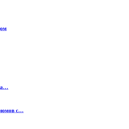
дом
на…
рфюмов с…