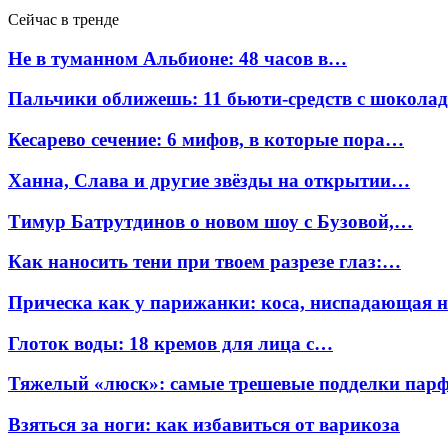
Сейчас в тренде
Не в туманном Альбионе: 48 часов в…
Пальчики оближешь: 11 бьюти-средств с шокола
Кесарево сечение: 6 мифов, в которые пора…
Ханна, Слава и другие звёзды на открытии…
Тимур Батрутдинов о новом шоу с Бузовой,…
Как наносить тени при твоем разрезе глаз:…
Прическа как у парижанки: коса, ниспадающая 
Глоток воды: 18 кремов для лица с…
Тяжелый «люск»: самые трешевые подделки па
Взяться за ноги: как избавиться от варикоза