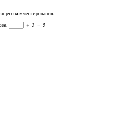
дующего комментирования.
ова.
+
3
=
5