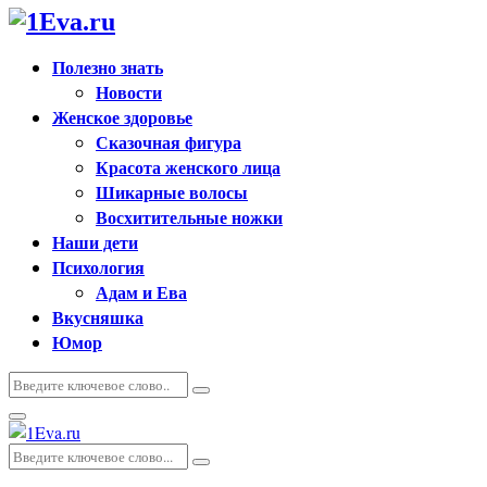
Полезно знать
Новости
Женское здоровье
Сказочная фигура
Красота женского лица
Шикарные волосы
Восхитительные ножки
Наши дети
Психология
Адам и Ева
Вкусняшка
Юмор
Искать:
Поиск
Основное
меню
Искать:
Поиск