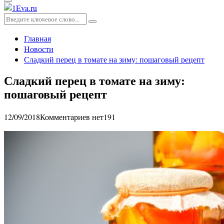
Основное
меню
Искать:
Поиск
Главная
Новости
Сладкий перец в томате на зиму: пошаговый рецепт
Сладкий перец в томате на зиму:
пошаговый рецепт
12/09/2018
Комментариев нет
191