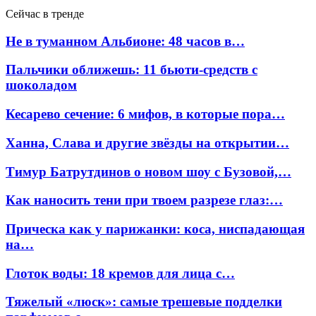
Сейчас в тренде
Не в туманном Альбионе: 48 часов в…
Пальчики оближешь: 11 бьюти-средств с
шоколадом
Кесарево сечение: 6 мифов, в которые пора…
Ханна, Слава и другие звёзды на открытии…
Тимур Батрутдинов о новом шоу с Бузовой,…
Как наносить тени при твоем разрезе глаз:…
Прическа как у парижанки: коса, ниспадающая
на…
Глоток воды: 18 кремов для лица с…
Тяжелый «люск»: самые трешевые подделки