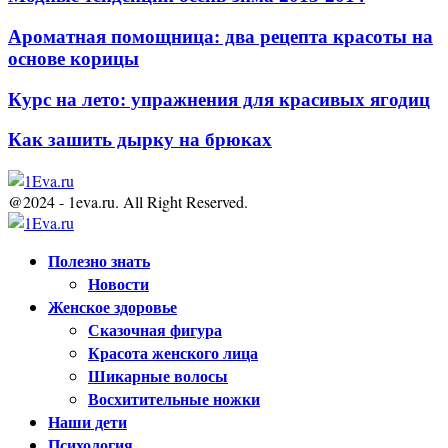
Ароматная помощница: два рецепта красоты на
основе корицы
Курс на лето: упражнения для красивых ягодиц
Как зашить дырку на брюках
@2024 - 1eva.ru. All Right Reserved.
Facebook
Twitter
Youtube
Полезно знать
Новости
Женское здоровье
Сказочная фигура
Красота женского лица
Шикарные волосы
Восхитительные ножки
Наши дети
Психология