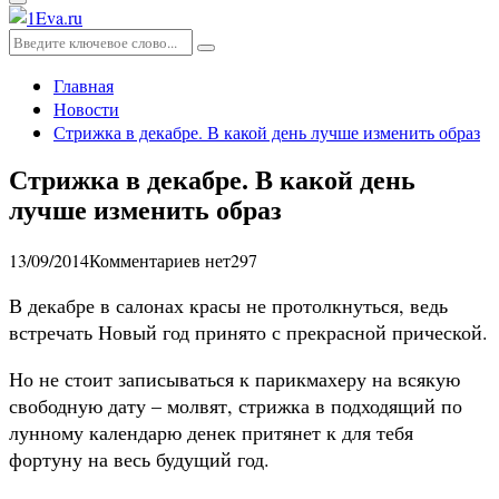
Основное
меню
Искать:
Поиск
Главная
Новости
Стрижка в декабре. В какой день лучше изменить образ
Стрижка в декабре. В какой день
лучше изменить образ
13/09/2014
Комментариев нет
297
В декабре в салонах красы не протолкнуться, ведь
встречать Новый год принято с прекрасной прической.
Но не стоит записываться к парикмахеру на всякую
свободную дату – молвят, стрижка в подходящий по
лунному календарю денек притянет к для тебя
фортуну на весь будущий год.