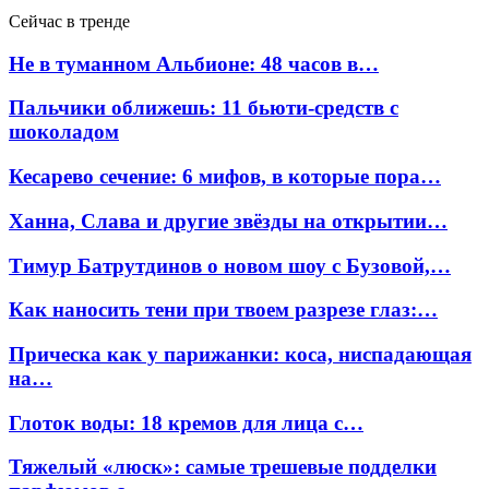
Сейчас в тренде
Не в туманном Альбионе: 48 часов в…
Пальчики оближешь: 11 бьюти-средств с
шоколадом
Кесарево сечение: 6 мифов, в которые пора…
Ханна, Слава и другие звёзды на открытии…
Тимур Батрутдинов о новом шоу с Бузовой,…
Как наносить тени при твоем разрезе глаз:…
Прическа как у парижанки: коса, ниспадающая
на…
Глоток воды: 18 кремов для лица с…
Тяжелый «люск»: самые трешевые подделки