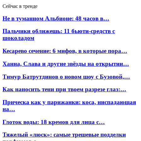
Сейчас в тренде
Не в туманном Альбионе: 48 часов в…
Пальчики оближешь: 11 бьюти-средств с
шоколадом
Кесарево сечение: 6 мифов, в которые пора…
Ханна, Слава и другие звёзды на открытии…
Тимур Батрутдинов о новом шоу с Бузовой,…
Как наносить тени при твоем разрезе глаз:…
Прическа как у парижанки: коса, ниспадающая
на…
Глоток воды: 18 кремов для лица с…
Тяжелый «люск»: самые трешевые подделки