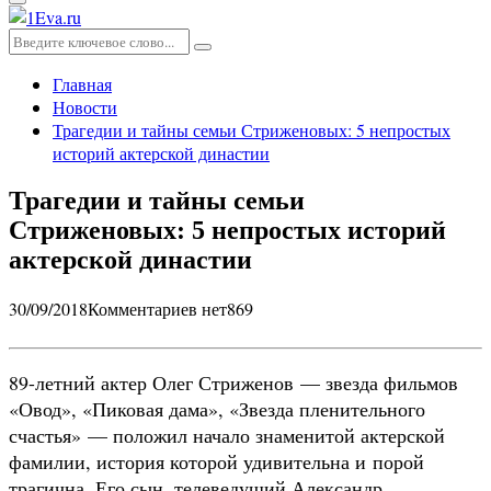
Основное
меню
Искать:
Поиск
Главная
Новости
Трагедии и тайны семьи Стриженовых: 5 непростых
историй актерской династии
Трагедии и тайны семьи
Стриженовых: 5 непростых историй
актерской династии
30/09/2018
Комментариев нет
869
89-летний актер Олег Стриженов — звезда фильмов
«Овод», «Пиковая дама», «Звезда пленительного
счастья» — положил начало знаменитой актерской
фамилии, история которой удивительна и порой
трагична. Его сын, телеведущий Александр