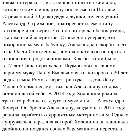
также потеряла — из-за мошенничества жильцов,
которые снимали квартиру после смерти Натальи
Стриженовой. Однако дядя девушки, телеведуший
Александр Стриженов, подозревает племянницу
в сговоре и не верит, что она потеряла обе квартиры,
став жертвой аферистов. Стриженов уверяет, что,
похоронив маму и бабушку, Александра оскорбила его
отца Олега Стриженова, чем окончательно испортила
отношения с родственниками. Как бы то ни было,
в 17 лет Саша переехала в Подмосковье к своему
первому мужу Павлу Емельянову, от которого в 20 лет
родила сына Рому, а через три года — дочь Лену.
Узнав об изменах, муж выгнал Александру из дома,
оставив детей себе. В 2013 году Холошина родила
третьего ребенка от другого мужчины — Александра
Ковера. Он бросил Александру, когда она в 2015 году
решила заработать суррогатным материнством. Однако
супружеская пара, для которой Холошина вынашивала
двойню, на поздних сроках беременности перестала