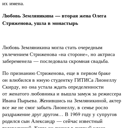
их имена.
Любовь Земляникина — вторая жена Олега
Стриженова, ушла в монастырь
Любовь Земляникина могла стать очередным
увлечением Стриженова «на стороне», но актриса
забеременела — последовала скромная свадьба.
По признанию Стриженова, еще в первом браке
он влюбился в юную студентку ГИТИСа Лионеллу
Скирду, но она устала ждать определенности
от женатого любовника и вышла замуж за режиссера
Ивана Пырьева. Женившись на Земляникиной, актер
все же не смог забыть Лионеллу, в семье росло
раздражение друг другом… В 1969 году у супругов
родился сын Александр — сейчас известный
телеведущий. Когда он пошел в первый класс,