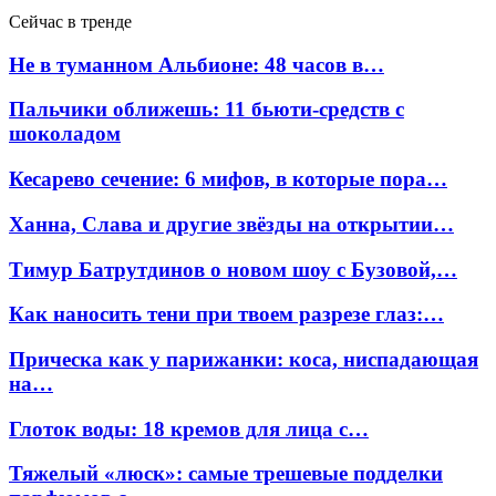
Сейчас в тренде
Не в туманном Альбионе: 48 часов в…
Пальчики оближешь: 11 бьюти-средств с
шоколадом
Кесарево сечение: 6 мифов, в которые пора…
Ханна, Слава и другие звёзды на открытии…
Тимур Батрутдинов о новом шоу с Бузовой,…
Как наносить тени при твоем разрезе глаз:…
Прическа как у парижанки: коса, ниспадающая
на…
Глоток воды: 18 кремов для лица с…
Тяжелый «люск»: самые трешевые подделки