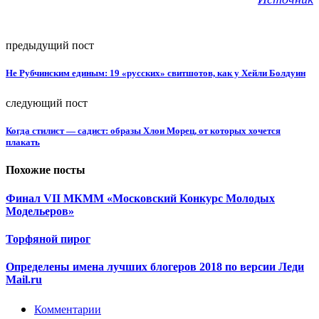
предыдущий пост
Не Рубчинским единым: 19 «русских» свитшотов, как у Хейли Болдуин
следующий пост
Когда стилист — садист: образы Хлои Морец, от которых хочется
плакать
Похожие посты
Финал VII МКММ «Московский Конкурс Молодых
Модельеров»
Торфяной пирог
Определены имена лучших блогеров 2018 по версии Леди
Mail.ru
Комментарии