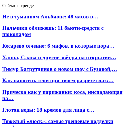
Сейчас в тренде
Не в туманном Альбионе: 48 часов в…
Пальчики оближешь: 11 бьюти-средств с
шоколадом
Кесарево сечение: 6 мифов, в которые пора…
Ханна, Слава и другие звёзды на открытии…
Тимур Батрутдинов о новом шоу с Бузовой,…
Как наносить тени при твоем разрезе глаз:…
Прическа как у парижанки: коса, ниспадающая
на…
Глоток воды: 18 кремов для лица с…
Тяжелый «люск»: самые трешевые подделки