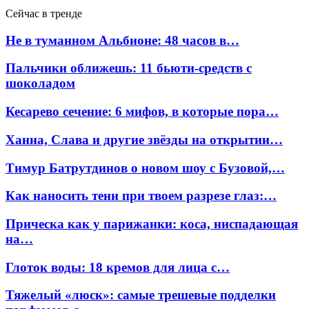
Сейчас в тренде
Не в туманном Альбионе: 48 часов в…
Пальчики оближешь: 11 бьюти-средств с
шоколадом
Кесарево сечение: 6 мифов, в которые пора…
Ханна, Слава и другие звёзды на открытии…
Тимур Батрутдинов о новом шоу с Бузовой,…
Как наносить тени при твоем разрезе глаз:…
Прическа как у парижанки: коса, ниспадающая
на…
Глоток воды: 18 кремов для лица с…
Тяжелый «люск»: самые трешевые подделки