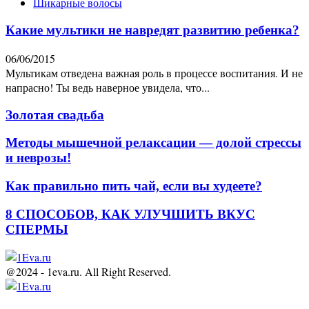
Шикарные волосы
Какие мультики не навредят развитию ребенка?
06/06/2015
Мультикам отведена важная роль в процессе воспитания. И не
напрасно! Ты ведь наверное увидела, что...
Золотая свадьба
Методы мышечной релаксации — долой стрессы
и неврозы!
Как правильно пить чай, если вы худеете?
8 СПОСОБОВ, КАК УЛУЧШИТЬ ВКУС
СПЕРМЫ
@2024 - 1eva.ru. All Right Reserved.
Facebook
Twitter
Youtube