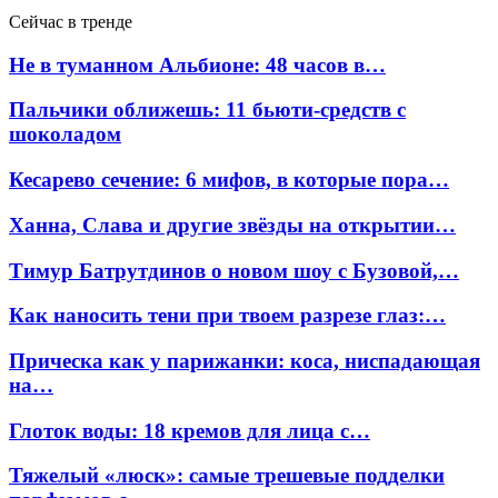
Сейчас в тренде
Не в туманном Альбионе: 48 часов в…
Пальчики оближешь: 11 бьюти-средств с
шоколадом
Кесарево сечение: 6 мифов, в которые пора…
Ханна, Слава и другие звёзды на открытии…
Тимур Батрутдинов о новом шоу с Бузовой,…
Как наносить тени при твоем разрезе глаз:…
Прическа как у парижанки: коса, ниспадающая
на…
Глоток воды: 18 кремов для лица с…
Тяжелый «люск»: самые трешевые подделки