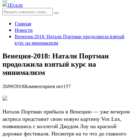
Основное
меню
Искать:
Поиск
Главная
Новости
Венеция-2018: Натали Портман продолжила взятый
курс на минимализм
Венеция-2018: Натали Портман
продолжила взятый курс на
минимализм
20/09/2018
Комментариев нет
157
Натали Портман прибыла в Венецию — уже вечером
актриса представит свою новую картину Vox Lux,
появившись с коллегой Джудом Лоу на красной
дорожке фестиваля. Несмотря на то что до главного