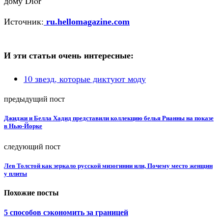
дому Dior
Источник:
ru.hellomagazine.com
И эти статьи очень интересные:
10 звезд, которые диктуют моду
предыдущий пост
Джиджи и Белла Хадид представили коллекцию белья Рианны на показе
в Нью-Йорке
следующий пост
Лев Толстой как зеркало русской мизогинии или, Почему место женщин
у плиты
Похожие посты
5 способов сэкономить за границей