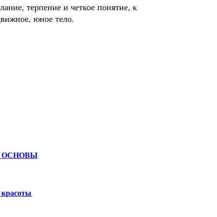
ание, терпение и четкое понятие, к
движное, юное тело.
Й ОСНОВЫ
е красоты