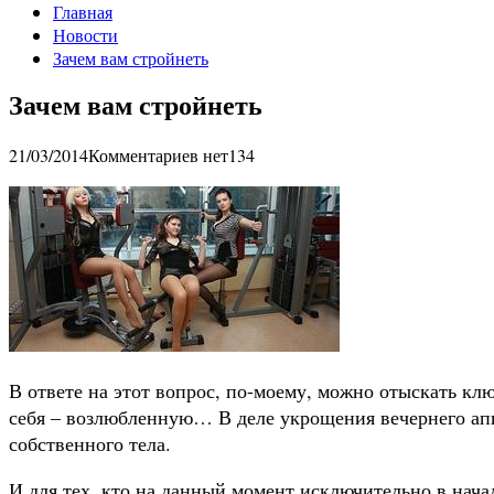
Главная
Новости
Зачем вам стройнеть
Зачем вам стройнеть
21/03/2014
Комментариев нет
134
В ответе на этот вопрос, по-моему, можно отыскать кл
себя – возлюбленную… В деле укрощения вечернего ап
собственного тела.
И для тех, кто на данный момент исключительно в начале