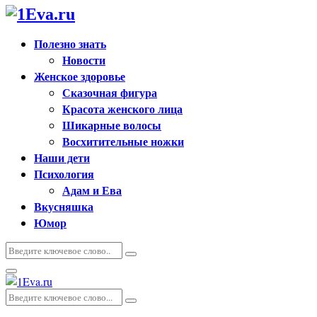
Полезно знать
Новости
Женское здоровье
Сказочная фигура
Красота женского лица
Шикарные волосы
Восхитительные ножки
Наши дети
Психология
Адам и Ева
Вкусняшка
Юмор
Искать:
Поиск
Основное
меню
Искать:
Поиск