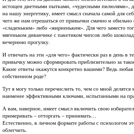
истощен диетными пытками, «чудесными пилюлями», 
на нашу энергетику, имеет смысл сначала самой для себ
чего же нам отрешаться от привычки смачно и обильно е
«сладеньким» либо «жирненьким». Для чего заместо тог
мягеньком диванчике с пакетиком чипсов либо шоколад
вечернюю прогулку.
И отвечать на эти «для чего» фактически раз в день в т
привычку можно сформировать приблизительно за так
Какие ответы окажутся конкретно вашими? Ведь любая и
собственном роде?
Тут я могу только перечислить то, чем со мной делятся
наименее эффективными ключами, испытанными на п
А вам, наверное, имеет смысл включить свою избирател
примеривать – отторгать – принимать…
Естественно, в личном формате работы с психологом э
облегчить.