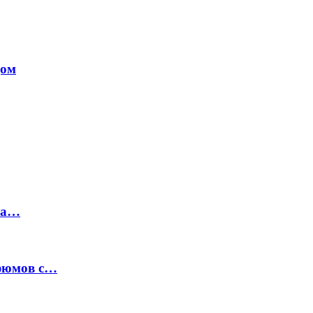
дом
на…
рфюмов с…