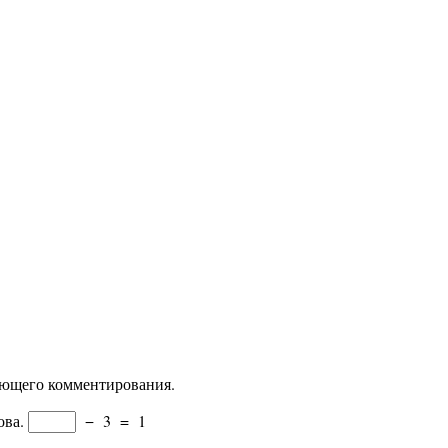
дующего комментирования.
ова.
−
3
=
1