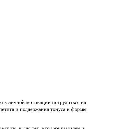
юч к личной мотивации потрудиться на
петита и поддержания тонуса и формы
 пути, и для тех, кто уже разозлен и