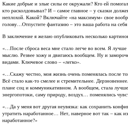
Какие добрые и злые силы ее окружали? Кто ей помогал
кто расколдовывал? И – самое главное – у сказки долж
неплохой. Какой? Включайте «на максимум» свое вообр
голову…Отпустите фантазию – это ваша работа на се
В заключение я желаю опубликовать несколько картино
«…После сброса веса мне стало легче во всем. Я лучше 
мыслю. Резвее хожу и двигаюсь вообщем. Ну и замороче
видами.
Ключевое слово – «легко».
«…Скажу честно, моя жизнь очень поменялась после того
Всё стало как-то смелее и стремительнее. Дерзновенне
плане соц и коммуникативном. А вообщем, стала лучш
энергопотоки, саму природу, воздух… поменялись чув
«…Да у меня вот другая неувязка: как сохранить конфи
утратить наработанное… Нет, наверное вот так – как из
наработанное?»