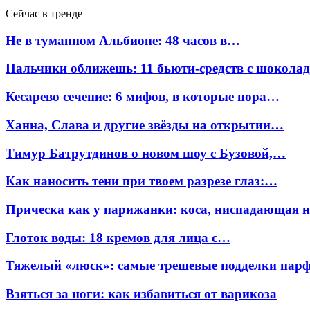
Сейчас в тренде
Не в туманном Альбионе: 48 часов в…
Пальчики оближешь: 11 бьюти-средств с шокола
Кесарево сечение: 6 мифов, в которые пора…
Ханна, Слава и другие звёзды на открытии…
Тимур Батрутдинов о новом шоу с Бузовой,…
Как наносить тени при твоем разрезе глаз:…
Прическа как у парижанки: коса, ниспадающая 
Глоток воды: 18 кремов для лица с…
Тяжелый «люск»: самые трешевые подделки па
Взяться за ноги: как избавиться от варикоза