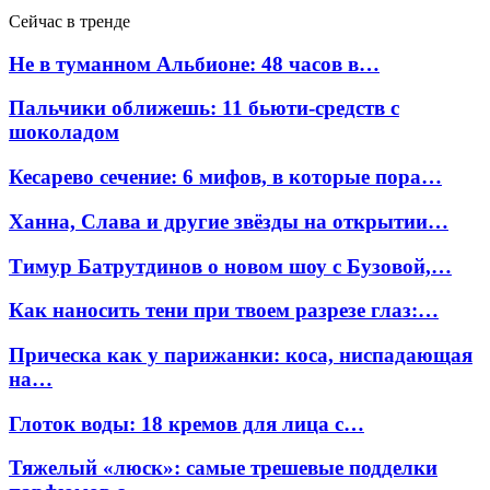
Сейчас в тренде
Не в туманном Альбионе: 48 часов в…
Пальчики оближешь: 11 бьюти-средств с
шоколадом
Кесарево сечение: 6 мифов, в которые пора…
Ханна, Слава и другие звёзды на открытии…
Тимур Батрутдинов о новом шоу с Бузовой,…
Как наносить тени при твоем разрезе глаз:…
Прическа как у парижанки: коса, ниспадающая
на…
Глоток воды: 18 кремов для лица с…
Тяжелый «люск»: самые трешевые подделки