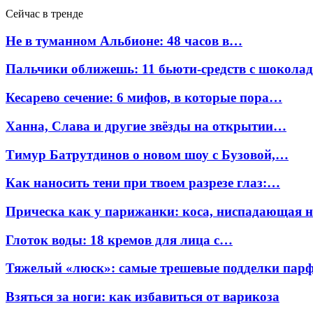
Сейчас в тренде
Не в туманном Альбионе: 48 часов в…
Пальчики оближешь: 11 бьюти-средств с шокола
Кесарево сечение: 6 мифов, в которые пора…
Ханна, Слава и другие звёзды на открытии…
Тимур Батрутдинов о новом шоу с Бузовой,…
Как наносить тени при твоем разрезе глаз:…
Прическа как у парижанки: коса, ниспадающая 
Глоток воды: 18 кремов для лица с…
Тяжелый «люск»: самые трешевые подделки па
Взяться за ноги: как избавиться от варикоза