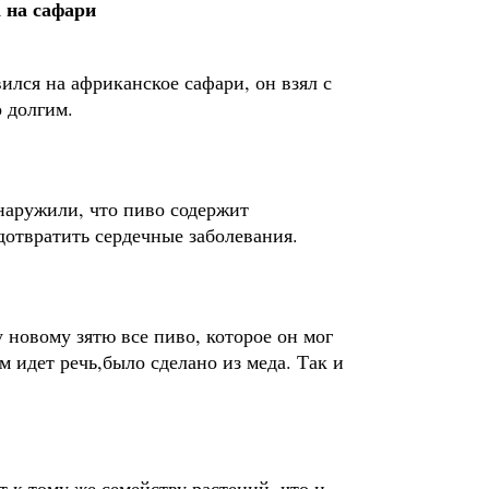
а на сафари
лся на африканское сафари, он взял с
 долгим.
наружили, что пиво содержит
отвратить сердечные заболевания.
 новому зятю все пиво, которое он мог
м идет речь,было сделано из меда. Так и
 к тому же семейству растений, что и