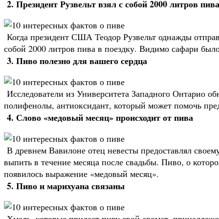
2. Президент Рузвельт взял с собой 2000 литров пив
Когда президент США Теодор Рузвельт однажды отправи
собой 2000 литров пива в поездку. Видимо сафари было
3. Пиво полезно для вашего сердца
Исследователи из Университета Западного Онтарио об
полифенолы, антиоксидант, который может помочь пред
4. Слово «медовый месяц» происходит от пива
В древнем Вавилоне отец невесты предоставлял своему
выпить в течение месяца после свадьбы. Пиво, о которо
появилось выражение «медовый месяц».
5. Пиво и марихуана связаны
Хмель, которые придает пиву свой аромат, принадлежат