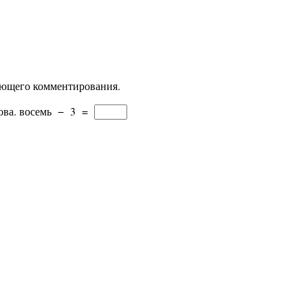
дующего комментирования.
ова.
восемь
−
3
=