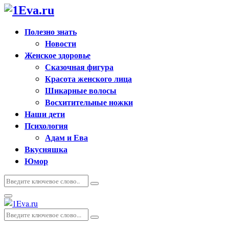
Полезно знать
Новости
Женское здоровье
Сказочная фигура
Красота женского лица
Шикарные волосы
Восхитительные ножки
Наши дети
Психология
Адам и Ева
Вкусняшка
Юмор
Искать:
Поиск
Основное
меню
Искать:
Поиск