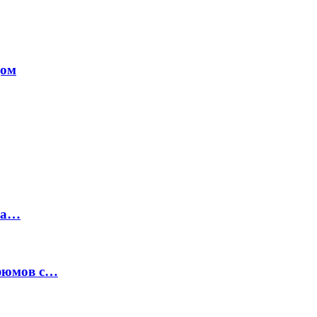
дом
на…
рфюмов с…