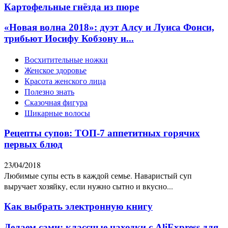
Картофельные гнёзда из пюре
«Новая волна 2018»: дуэт Алсу и Луиса Фонси,
трибьют Иосифу Кобзону и...
Восхитительные ножки
Женское здоровье
Красота женского лица
Полезно знать
Сказочная фигура
Шикарные волосы
Рецепты супов: ТОП-7 аппетитных горячих
первых блюд
23/04/2018
Любимые супы есть в каждой семье. Наваристый суп
выручает хозяйку, если нужно сытно и вкусно...
Как выбрать электронную книгу
Делаем сами: классные находки с AliExpress для