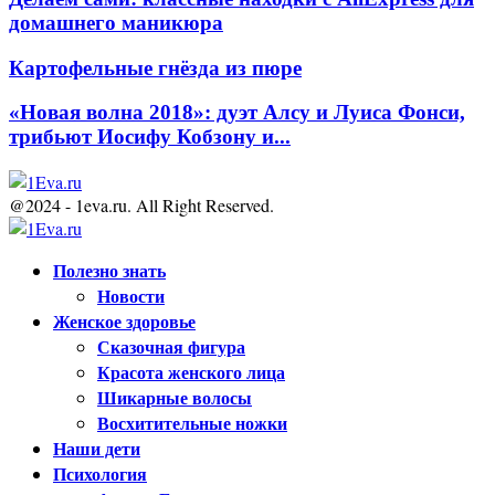
домашнего маникюра
Картофельные гнёзда из пюре
«Новая волна 2018»: дуэт Алсу и Луиса Фонси,
трибьют Иосифу Кобзону и...
@2024 - 1eva.ru. All Right Reserved.
Facebook
Twitter
Youtube
Полезно знать
Новости
Женское здоровье
Сказочная фигура
Красота женского лица
Шикарные волосы
Восхитительные ножки
Наши дети
Психология