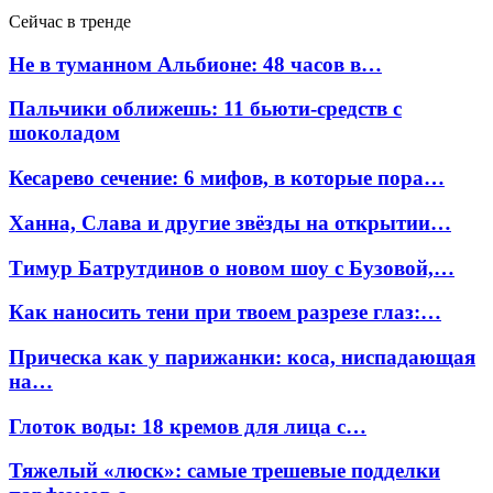
Сейчас в тренде
Не в туманном Альбионе: 48 часов в…
Пальчики оближешь: 11 бьюти-средств с
шоколадом
Кесарево сечение: 6 мифов, в которые пора…
Ханна, Слава и другие звёзды на открытии…
Тимур Батрутдинов о новом шоу с Бузовой,…
Как наносить тени при твоем разрезе глаз:…
Прическа как у парижанки: коса, ниспадающая
на…
Глоток воды: 18 кремов для лица с…
Тяжелый «люск»: самые трешевые подделки