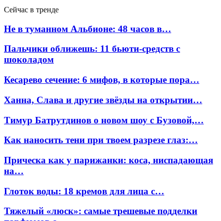
Сейчас в тренде
Не в туманном Альбионе: 48 часов в…
Пальчики оближешь: 11 бьюти-средств с
шоколадом
Кесарево сечение: 6 мифов, в которые пора…
Ханна, Слава и другие звёзды на открытии…
Тимур Батрутдинов о новом шоу с Бузовой,…
Как наносить тени при твоем разрезе глаз:…
Прическа как у парижанки: коса, ниспадающая
на…
Глоток воды: 18 кремов для лица с…
Тяжелый «люск»: самые трешевые подделки