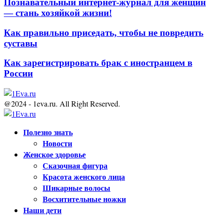
Познавательный интернет-журнал для женщин
— стань хозяйкой жизни!
Как правильно приседать, чтобы не повредить
суставы
Как зарегистрировать брак с иностранцем в
России
@2024 - 1eva.ru. All Right Reserved.
Facebook
Twitter
Youtube
Полезно знать
Новости
Женское здоровье
Сказочная фигура
Красота женского лица
Шикарные волосы
Восхитительные ножки
Наши дети